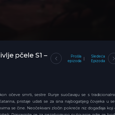
ivlje pčele S1 –
Prošla
Sledeća
epizoda
Epizoda
akon očeve smrti, sestre Runje suočavaju se s tradicionaln
Katarina, pristaje udati se za sina najbogatijeg čovjeka u se
kvima se čine. Neočekivani zločin pokreće niz događaja koji
obitelji. Pripremite se za nezaboravno putovanje gdje se bo