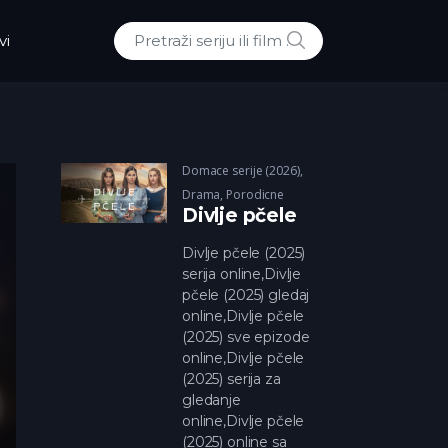
POTRAZI
vi
Traži:
Domace serije (2026)
,
Drama
,
Porodicne
Divlje pčele
Divlje pčele (2025)
serija online,Divlje
pčele (2025) gledaj
online,Divlje pčele
(2025) sve epizode
online,Divlje pčele
(2025) serija za
gledanje
online,Divlje pčele
(2025) online sa