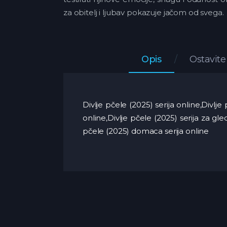
za obitelj i ljubav pokazuje jačom od svega.
Opis
Ostavit
Divlje pčele (2025) serija online,Divlj
online,Divlje pčele (2025) serija za gl
pčele (2025) domaca serija online