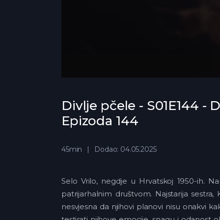
Divlje pčele - S01E144 - D
Epizoda 144
45min
Dodao: 04.05.2025
Selo Vrilo, negdje u Hrvatskoj 1950-ih. N
patrijarhalnim društvom. Najstarija sestra, 
nesvjesna da njihovi planovi nisu onakvi ka
testirati njihove emocije, snagu i odanost 