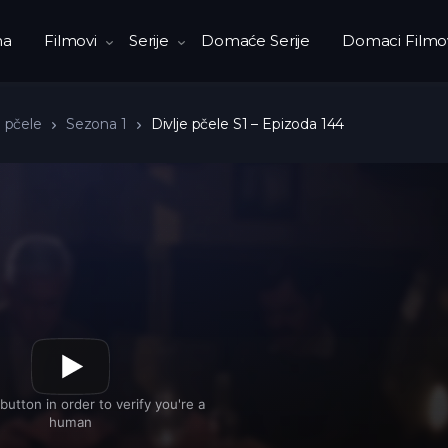
na
Filmovi
Serije
Domaće Serije
Domaci Filmo
e pčele
Sezona 1
Divlje pčele S1 – Epizoda 144