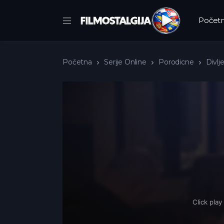
Počet
Početna
Serije Online
Porodicne
Divlj