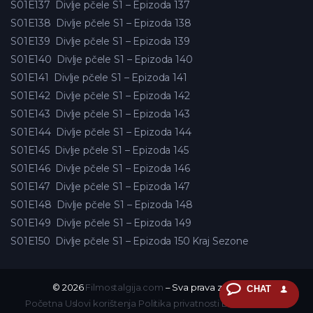
S01E137
Divlje pčele S1 – Epizoda 137
S01E138
Divlje pčele S1 – Epizoda 138
S01E139
Divlje pčele S1 – Epizoda 139
S01E140
Divlje pčele S1 – Epizoda 140
S01E141
Divlje pčele S1 – Epizoda 141
S01E142
Divlje pčele S1 – Epizoda 142
S01E143
Divlje pčele S1 – Epizoda 143
S01E144
Divlje pčele S1 – Epizoda 144
S01E145
Divlje pčele S1 – Epizoda 145
S01E146
Divlje pčele S1 – Epizoda 146
S01E147
Divlje pčele S1 – Epizoda 147
S01E148
Divlje pčele S1 – Epizoda 148
S01E149
Divlje pčele S1 – Epizoda 149
S01E150
Divlje pčele S1 – Epizoda 150 Kraj Sezone
© 2026
Filmostalgija.com
– Sva prava zadržana.
CHAT
Početna
Uslovi korištenja
Politika privatnosti
DMCA
Kontakt