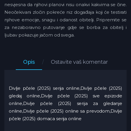
nesvjesna da njihovi planovi nisu onakvi kakvima se čine.
Neočekivani zločin pokreće niz događaja koji će testirati
njihove emocije, snagu i odanost obitelji. Pripremite se
za nezaboravno putovanje gdje se borba za obitelj i
ljubav pokazuje jačom od svega.
Opis
Ostavite vaš komentar
Divlje pčele (2025) serija online,Divlje pčele (2025)
gledaj online,Divlje pčele (2025) sve epizode
online,Divlje pčele (2025) serija za gledanje
online,Divlje pčele (2025) online sa prevodom,Divlje
pčele (2025) domaca serija online