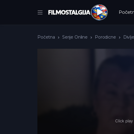
Počet
Početna
Serije Online
Porodicne
Divlj