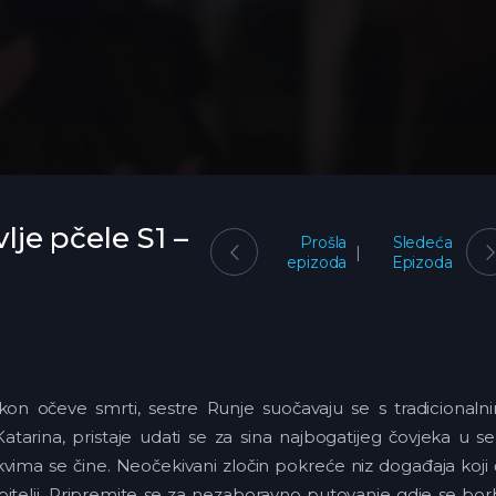
vlje pčele S1 –
Prošla
Sledeća
epizoda
Epizoda
akon očeve smrti, sestre Runje suočavaju se s tradicionaln
Katarina, pristaje udati se za sina najbogatijeg čovjeka u se
kvima se čine. Neočekivani zločin pokreće niz događaja koji
obitelji. Pripremite se za nezaboravno putovanje gdje se bo