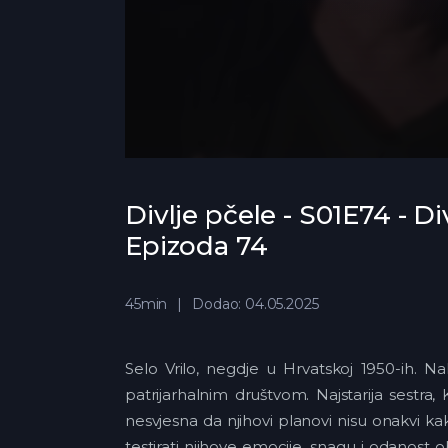
Divlje pčele - S01E74 - Di
Epizoda 74
45min
Dodao: 04.05.2025
Selo Vrilo, negdje u Hrvatskoj 1950-ih. N
patrijarhalnim društvom. Najstarija sestra, 
nesvjesna da njihovi planovi nisu onakvi ka
testirati njihove emocije, snagu i odanost 