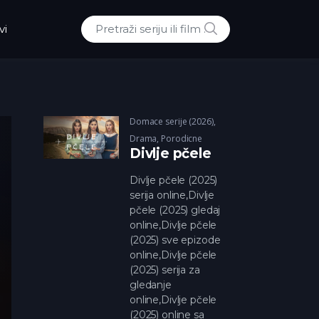
POTRAZI
vi
Traži:
Domace serije (2026)
,
Drama
,
Porodicne
Divlje pčele
Divlje pčele (2025)
serija online,Divlje
pčele (2025) gledaj
online,Divlje pčele
(2025) sve epizode
online,Divlje pčele
(2025) serija za
gledanje
online,Divlje pčele
(2025) online sa