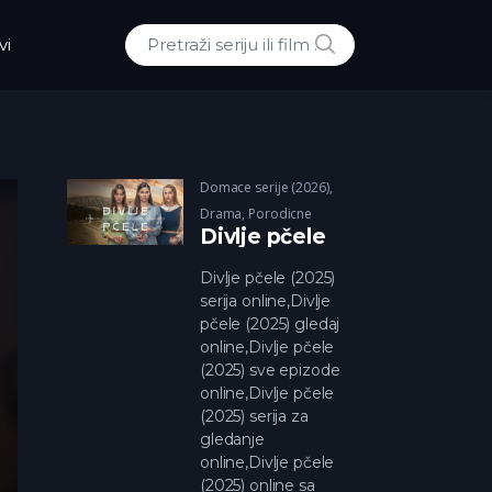
POTRAZI
vi
Traži:
Domace serije (2026)
,
Drama
,
Porodicne
Divlje pčele
Divlje pčele (2025)
serija online,Divlje
pčele (2025) gledaj
online,Divlje pčele
(2025) sve epizode
online,Divlje pčele
(2025) serija za
gledanje
online,Divlje pčele
(2025) online sa