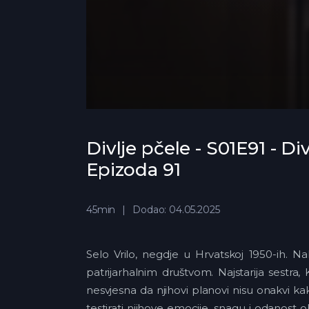
Divlje pčele - S01E91 - Div
Epizoda 91
45min
Dodao: 04.05.2025
Selo Vrilo, negdje u Hrvatskoj 1950-ih. N
patrijarhalnim društvom. Najstarija sestra, 
nesvjesna da njihovi planovi nisu onakvi ka
testirati njihove emocije, snagu i odanost 