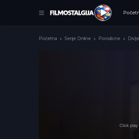
Počet
Početna
Serije Online
Porodicne
Divlj