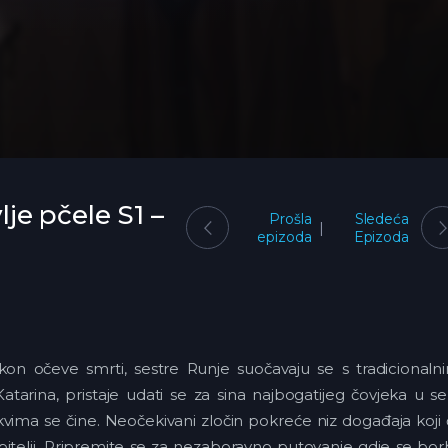
lje pčele S1 –
Prošla
Sledeća
epizoda
Epizoda
akon očeve smrti, sestre Runje suočavaju se s tradicionaln
Katarina, pristaje udati se za sina najbogatijeg čovjeka u se
kvima se čine. Neočekivani zločin pokreće niz događaja koji
obitelji. Pripremite se za nezaboravno putovanje gdje se bo