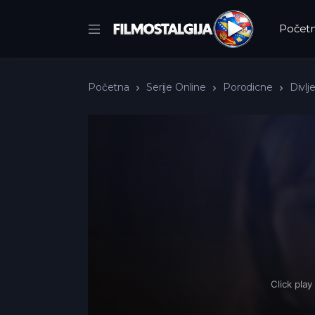
Počet
Početna
Serije Online
Porodicne
Divlj