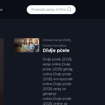
POTRAZI
vi
Traži:
Domace serije (2026)
,
Drama
,
Porodicne
Divlje pčele
Divlje pčele (2025)
serija online,Divlje
pčele (2025) gledaj
online,Divlje pčele
(2025) sve epizode
online,Divlje pčele
(2025) serija za
gledanje
online,Divlje pčele
(2025) online sa