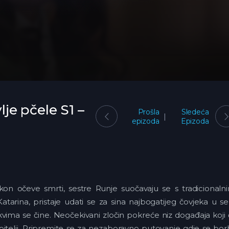
lje pčele S1 –
Prošla
Sledeća
epizoda
Epizoda
akon očeve smrti, sestre Runje suočavaju se s tradicionaln
Katarina, pristaje udati se za sina najbogatijeg čovjeka u se
kvima se čine. Neočekivani zločin pokreće niz događaja koji
obitelji. Pripremite se za nezaboravno putovanje gdje se bo