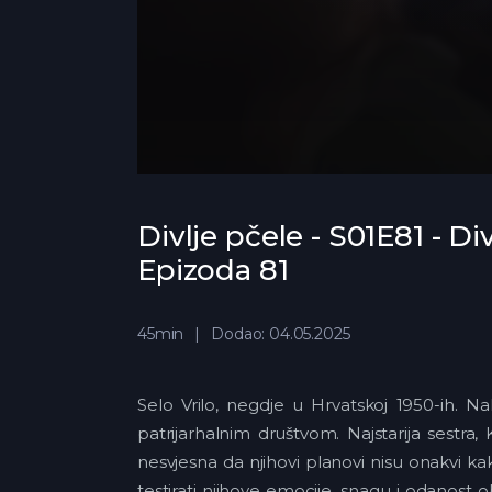
Divlje pčele - S01E81 - Div
Epizoda 81
45min
Dodao: 04.05.2025
Selo Vrilo, negdje u Hrvatskoj 1950-ih. N
patrijarhalnim društvom. Najstarija sestra, 
nesvjesna da njihovi planovi nisu onakvi ka
testirati njihove emocije, snagu i odanost 