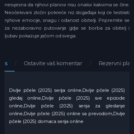
nesvjesna da njihovi planovi nisu onakvi kakvima se čine.
Neočekivani zločin pokreće niz događaja koji će testirati
njihove emocije, snagu i odanost obitelji. Pripremite se
za nezaboravno putovanje gdje se borba za obitelj i
ljubav pokazuje jačom od svega.
pis
Ostavite vaš komentar
Rezervni play
Divlje pčele (2025) serija online,Divlje pčele (2025)
gledaj online,Divlje pčele (2025) sve epizode
online,Divlje pčele (2025) serija za gledanje
online,Divlje pčele (2025) online sa prevodom,Divlje
pčele (2025) domaca serija online