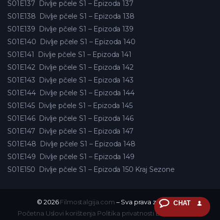
S01E137
Divlje pčele S1 – Epizoda 137
S01E138
Divlje pčele S1 – Epizoda 138
S01E139
Divlje pčele S1 – Epizoda 139
S01E140
Divlje pčele S1 – Epizoda 140
S01E141
Divlje pčele S1 – Epizoda 141
S01E142
Divlje pčele S1 – Epizoda 142
S01E143
Divlje pčele S1 – Epizoda 143
S01E144
Divlje pčele S1 – Epizoda 144
S01E145
Divlje pčele S1 – Epizoda 145
S01E146
Divlje pčele S1 – Epizoda 146
S01E147
Divlje pčele S1 – Epizoda 147
S01E148
Divlje pčele S1 – Epizoda 148
S01E149
Divlje pčele S1 – Epizoda 149
S01E150
Divlje pčele S1 – Epizoda 150 Kraj Sezone
© 2026
Filmostalgija.com
– Sva prava zadržana.
CHAT
Početna
Uslovi korištenja
Politika privatnosti
DMCA
Kontakt