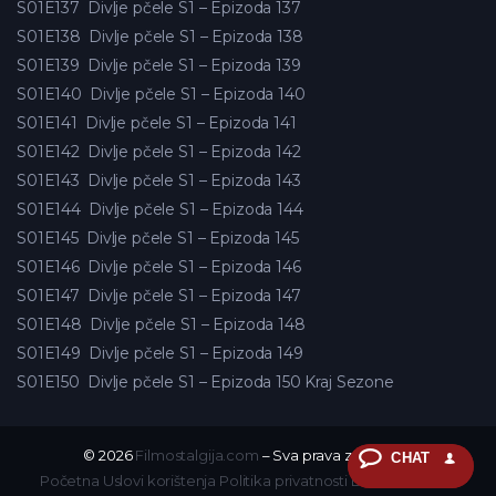
S01E137
Divlje pčele S1 – Epizoda 137
S01E138
Divlje pčele S1 – Epizoda 138
S01E139
Divlje pčele S1 – Epizoda 139
S01E140
Divlje pčele S1 – Epizoda 140
S01E141
Divlje pčele S1 – Epizoda 141
S01E142
Divlje pčele S1 – Epizoda 142
S01E143
Divlje pčele S1 – Epizoda 143
S01E144
Divlje pčele S1 – Epizoda 144
S01E145
Divlje pčele S1 – Epizoda 145
S01E146
Divlje pčele S1 – Epizoda 146
S01E147
Divlje pčele S1 – Epizoda 147
S01E148
Divlje pčele S1 – Epizoda 148
S01E149
Divlje pčele S1 – Epizoda 149
S01E150
Divlje pčele S1 – Epizoda 150 Kraj Sezone
© 2026
Filmostalgija.com
– Sva prava zadržana.
CHAT
Početna
Uslovi korištenja
Politika privatnosti
DMCA
Kontakt