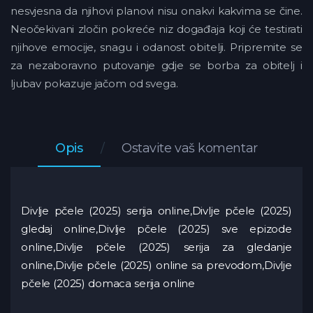
nesvjesna da njihovi planovi nisu onakvi kakvima se čine.
Neočekivani zločin pokreće niz događaja koji će testirati
njihove emocije, snagu i odanost obitelji. Pripremite se
za nezaboravno putovanje gdje se borba za obitelj i
ljubav pokazuje jačom od svega.
Opis
Ostavite vaš komentar
Divlje pčele (2025) serija online,Divlje pčele (2025)
gledaj online,Divlje pčele (2025) sve epizode
online,Divlje pčele (2025) serija za gledanje
online,Divlje pčele (2025) online sa prevodom,Divlje
pčele (2025) domaca serija online