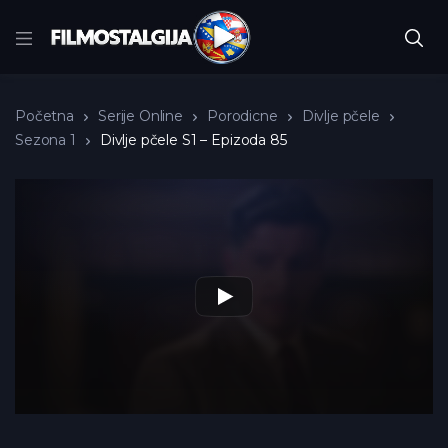
Početna
Serije Online
Porodicne
Divlje pčele
Sezona 1
Divlje pčele S1 – Epizoda 85