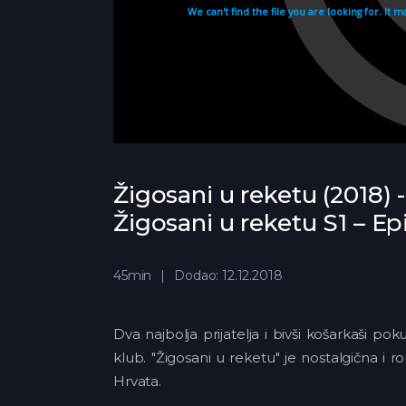
Žigosani u reketu (2018) 
Žigosani u reketu S1 – E
45min
Dodao: 12.12.2018
Dva najbolja prijatelja i bivši košarkaši 
klub. "Žigosani u reketu" je nostalgična i 
Hrvata.