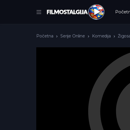
Počet
Početna
Serije Online
Komedija
Žigosa