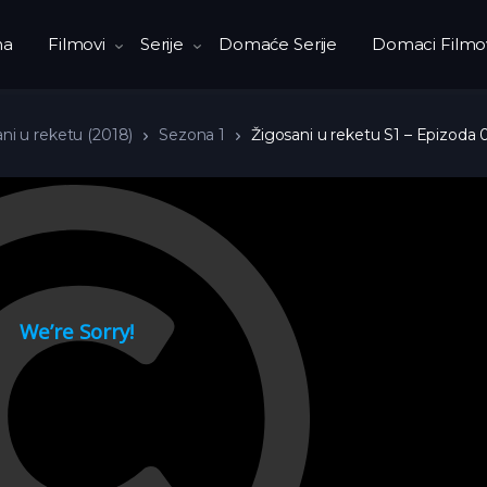
na
Filmovi
Serije
Domaće Serije
Domaci Filmo
ni u reketu (2018)
Sezona 1
Žigosani u reketu S1 – Epizoda 