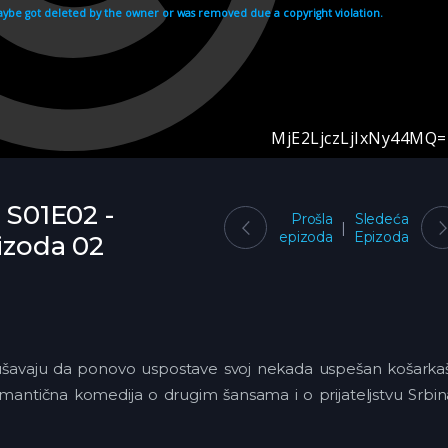
- S01E02 -
Prošla
Sledeća
epizoda
Epizoda
pizoda 02
pokušavaju da ponovo uspostave svoj nekada uspešan košarka
romantična komedija o drugim šansama i o prijateljstvu Srbin