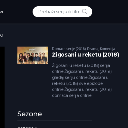
POTRAZI
vi
Traži:
02
Domace serije (2018)
,
Drama
,
Komedija
Žigosani u reketu (2018)
Žigosani u reketu (2018) serija
online,Žigosani u reketu (2018)
gledaj seriju online,Žigosani u
reketu (2018) sve epizode
online,Žigosani u reketu (2018)
domaca serija online
Sezone