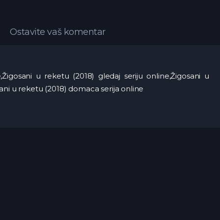
Ostavite vaš komentar
,Žigosani u reketu (2018) gledaj seriju online,Žigosani u
ani u reketu (2018) domaca serija online