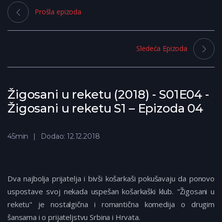
Prošla epizoda
Sledeća Epizoda
Žigosani u reketu (2018) - S01E04 -
Žigosani u reketu S1 – Epizoda 04
45min
Dodao: 12.12.2018
Dva najbolja prijatelja i bivši košarkaši pokušavaju da ponovo
uspostave svoj nekada uspešan košarkaški klub. "Žigosani u
reketu" je nostalgična i romantična komedija o drugim
šansama i o prijateljstvu Srbina i Hrvata.