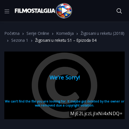
Početna
Serije Online
Komedija
Žigosani u reketu (2018)
Sezona 1
Žigosani u reketu S1 – Epizoda 04