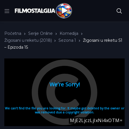
Početna
Serije Online
Komedija
Žigosani u reketu (2018)
Sezona 1
Žigosani u reketu S1
– Epizoda 15