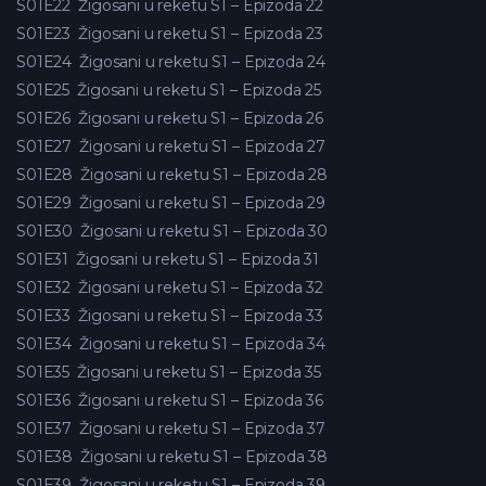
S01E22
Žigosani u reketu S1 – Epizoda 22
S01E23
Žigosani u reketu S1 – Epizoda 23
S01E24
Žigosani u reketu S1 – Epizoda 24
S01E25
Žigosani u reketu S1 – Epizoda 25
S01E26
Žigosani u reketu S1 – Epizoda 26
S01E27
Žigosani u reketu S1 – Epizoda 27
S01E28
Žigosani u reketu S1 – Epizoda 28
S01E29
Žigosani u reketu S1 – Epizoda 29
S01E30
Žigosani u reketu S1 – Epizoda 30
S01E31
Žigosani u reketu S1 – Epizoda 31
S01E32
Žigosani u reketu S1 – Epizoda 32
S01E33
Žigosani u reketu S1 – Epizoda 33
S01E34
Žigosani u reketu S1 – Epizoda 34
S01E35
Žigosani u reketu S1 – Epizoda 35
S01E36
Žigosani u reketu S1 – Epizoda 36
S01E37
Žigosani u reketu S1 – Epizoda 37
S01E38
Žigosani u reketu S1 – Epizoda 38
S01E39
Žigosani u reketu S1 – Epizoda 39