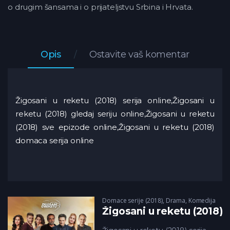
o drugim šansama i o prijateljstvu Srbina i Hrvata.
Opis
Ostavite vaš komentar
Žigosani u reketu (2018) serija online,Žigosani u
reketu (2018) gledaj seriju online,Žigosani u reketu
(2018) sve epizode online,Žigosani u reketu (2018)
domaca serija online
Domace serije (2018)
,
Drama
,
Komedija
Žigosani u reketu (2018)