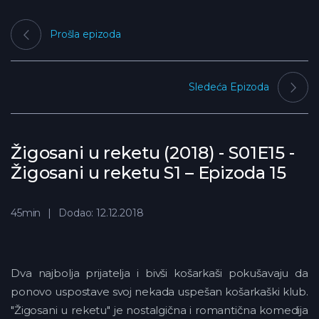
Prošla epizoda
Sledeća Epizoda
Žigosani u reketu (2018) - S01E15 -
Žigosani u reketu S1 – Epizoda 15
45min
Dodao: 12.12.2018
Dva najbolja prijatelja i bivši košarkaši pokušavaju da
ponovo uspostave svoj nekada uspešan košarkaški klub.
"Žigosani u reketu" je nostalgična i romantična komedija