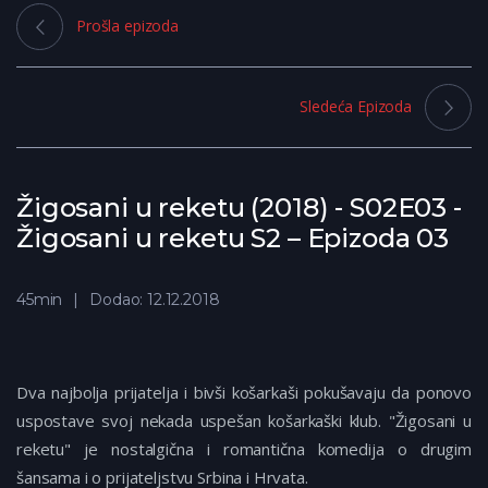
Prošla epizoda
Sledeća Epizoda
Žigosani u reketu (2018) - S02E03 -
Žigosani u reketu S2 – Epizoda 03
45min
Dodao: 12.12.2018
Dva najbolja prijatelja i bivši košarkaši pokušavaju da ponovo
uspostave svoj nekada uspešan košarkaški klub. "Žigosani u
reketu" je nostalgična i romantična komedija o drugim
šansama i o prijateljstvu Srbina i Hrvata.