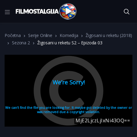
Početna
Serije Online
Komedija
Žigosani u reketu (2018)
Sezona 2
Žigosani u reketu S2 – Epizoda 03