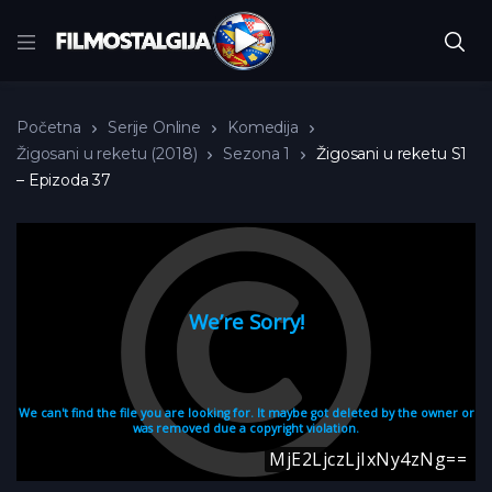
Početna
Serije Online
Komedija
Žigosani u reketu (2018)
Sezona 1
Žigosani u reketu S1
– Epizoda 37