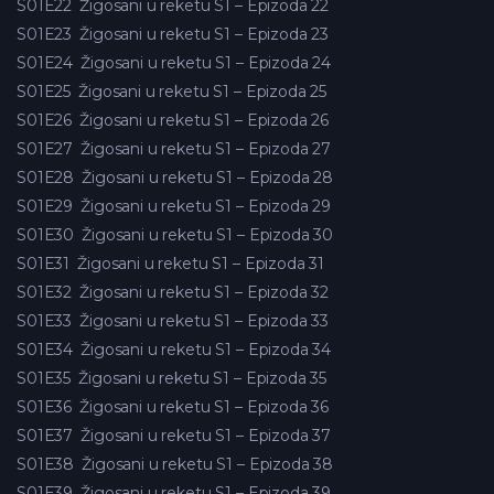
S01E22
Žigosani u reketu S1 – Epizoda 22
S01E23
Žigosani u reketu S1 – Epizoda 23
S01E24
Žigosani u reketu S1 – Epizoda 24
S01E25
Žigosani u reketu S1 – Epizoda 25
S01E26
Žigosani u reketu S1 – Epizoda 26
S01E27
Žigosani u reketu S1 – Epizoda 27
S01E28
Žigosani u reketu S1 – Epizoda 28
S01E29
Žigosani u reketu S1 – Epizoda 29
S01E30
Žigosani u reketu S1 – Epizoda 30
S01E31
Žigosani u reketu S1 – Epizoda 31
S01E32
Žigosani u reketu S1 – Epizoda 32
S01E33
Žigosani u reketu S1 – Epizoda 33
S01E34
Žigosani u reketu S1 – Epizoda 34
S01E35
Žigosani u reketu S1 – Epizoda 35
S01E36
Žigosani u reketu S1 – Epizoda 36
S01E37
Žigosani u reketu S1 – Epizoda 37
S01E38
Žigosani u reketu S1 – Epizoda 38
S01E39
Žigosani u reketu S1 – Epizoda 39