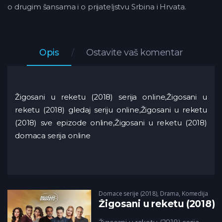
o drugim šansama i o prijateljstvu Srbina i Hrvata.
Opis
Ostavite vaš komentar
Žigosani u reketu (2018) serija online,Žigosani u
reketu (2018) gledaj seriju online,Žigosani u reketu
(2018) sve epizode online,Žigosani u reketu (2018)
domaca serija online
Domace serije (2018)
,
Drama
,
Komedija
Žigosani u reketu (2018)