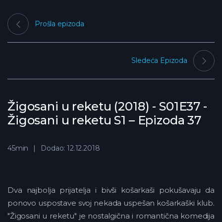
Prošla epizoda
Sledeća Epizoda
Žigosani u reketu (2018) - S01E37 -
Žigosani u reketu S1 – Epizoda 37
45min
Dodao: 12.12.2018
Dva najbolja prijatelja i bivši košarkaši pokušavaju da
ponovo uspostave svoj nekada uspešan košarkaški klub.
"Žigosani u reketu" je nostalgična i romantična komedija