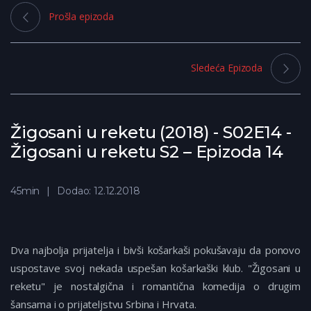
Prošla epizoda
Sledeća Epizoda
Žigosani u reketu (2018) - S02E14 -
Žigosani u reketu S2 – Epizoda 14
45min
Dodao: 12.12.2018
Dva najbolja prijatelja i bivši košarkaši pokušavaju da ponovo
uspostave svoj nekada uspešan košarkaški klub. "Žigosani u
reketu" je nostalgična i romantična komedija o drugim
šansama i o prijateljstvu Srbina i Hrvata.