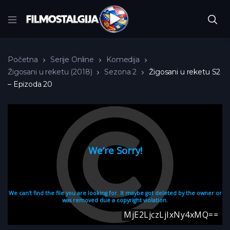
Početna
Serije Online
Komedija
Žigosani u reketu (2018)
Sezona 2
Žigosani u reketu S2
– Epizoda 20