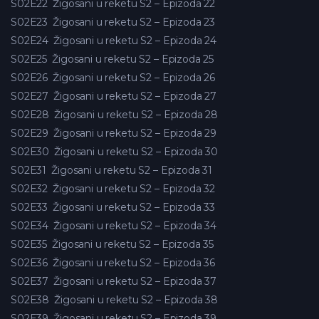
S02E22
Žigosani u reketu S2 – Epizoda 22
S02E23
Žigosani u reketu S2 – Epizoda 23
S02E24
Žigosani u reketu S2 – Epizoda 24
S02E25
Žigosani u reketu S2 – Epizoda 25
S02E26
Žigosani u reketu S2 – Epizoda 26
S02E27
Žigosani u reketu S2 – Epizoda 27
S02E28
Žigosani u reketu S2 – Epizoda 28
S02E29
Žigosani u reketu S2 – Epizoda 29
S02E30
Žigosani u reketu S2 – Epizoda 30
S02E31
Žigosani u reketu S2 – Epizoda 31
S02E32
Žigosani u reketu S2 – Epizoda 32
S02E33
Žigosani u reketu S2 – Epizoda 33
S02E34
Žigosani u reketu S2 – Epizoda 34
S02E35
Žigosani u reketu S2 – Epizoda 35
S02E36
Žigosani u reketu S2 – Epizoda 36
S02E37
Žigosani u reketu S2 – Epizoda 37
S02E38
Žigosani u reketu S2 – Epizoda 38
S02E39
Žigosani u reketu S2 – Epizoda 39