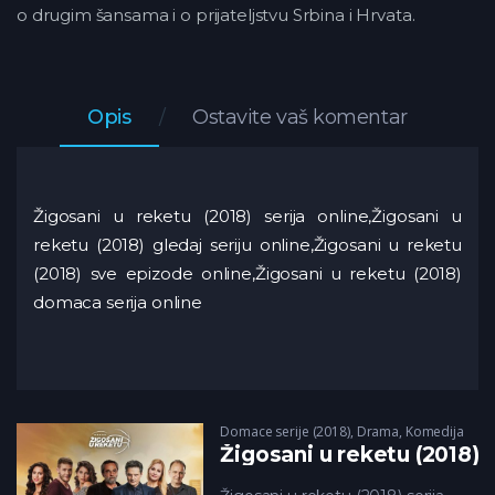
o drugim šansama i o prijateljstvu Srbina i Hrvata.
Opis
Ostavite vaš komentar
Žigosani u reketu (2018) serija online,Žigosani u
reketu (2018) gledaj seriju online,Žigosani u reketu
(2018) sve epizode online,Žigosani u reketu (2018)
domaca serija online
Domace serije (2018)
,
Drama
,
Komedija
Žigosani u reketu (2018)