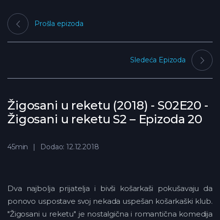
Prošla epizoda
Sledeća Epizoda
Žigosani u reketu (2018) - S02E20 -
Žigosani u reketu S2 – Epizoda 20
45min
Dodao: 12.12.2018
Dva najbolja prijatelja i bivši košarkaši pokušavaju da
ponovo uspostave svoj nekada uspešan košarkaški klub.
"Žigosani u reketu" je nostalgična i romantična komedija