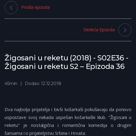
Prošla epizoda
Sledeća Epizoda
Žigosani u reketu (2018) - S02E36 -
Žigosani u reketu S2 – Epizoda 36
45min
Dodao: 12.12.2018
Dva najbolja prijatelja i bivši košarkaši pokušavaju da ponovo
uspostave svoj nekada uspešan košarkaški klub. "Žigosani u
reketu" je nostalgična i romantična komedija o drugim
šansama i o prijateljstvu Srbina i Hrvata.