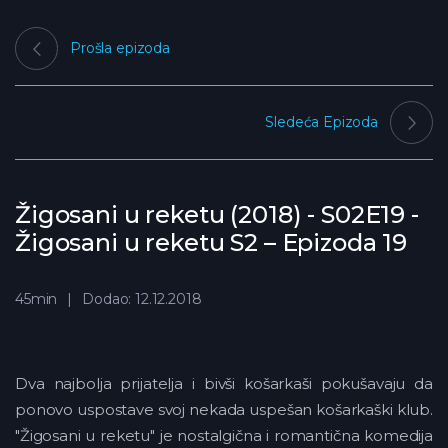
Prošla epizoda
Sledeća Epizoda
Žigosani u reketu (2018) - S02E19 -
Žigosani u reketu S2 – Epizoda 19
45min
Dodao: 12.12.2018
Dva najbolja prijatelja i bivši košarkaši pokušavaju da
ponovo uspostave svoj nekada uspešan košarkaški klub.
"Žigosani u reketu" je nostalgična i romantična komedija