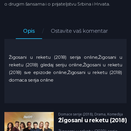
o drugim šansama i o prijateljstvu Srbina i Hrvata.
Opis
Ostavite vaš komentar
Žigosani u reketu (2018) serija online,Žigosani u
reketu (2018) gledaj seriju online,Žigosani u reketu
(2018) sve epizode online,Žigosani u reketu (2018)
domaca serija online
Domace serije (2018)
,
Drama
,
Komedija
Žigosani u reketu (2018)