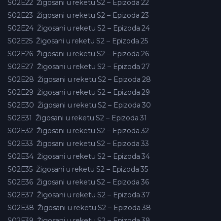
S02E22
Žigosani u reketu S2 – Epizoda 22
S02E23
Žigosani u reketu S2 – Epizoda 23
S02E24
Žigosani u reketu S2 – Epizoda 24
S02E25
Žigosani u reketu S2 – Epizoda 25
S02E26
Žigosani u reketu S2 – Epizoda 26
S02E27
Žigosani u reketu S2 – Epizoda 27
S02E28
Žigosani u reketu S2 – Epizoda 28
S02E29
Žigosani u reketu S2 – Epizoda 29
S02E30
Žigosani u reketu S2 – Epizoda 30
S02E31
Žigosani u reketu S2 – Epizoda 31
S02E32
Žigosani u reketu S2 – Epizoda 32
S02E33
Žigosani u reketu S2 – Epizoda 33
S02E34
Žigosani u reketu S2 – Epizoda 34
S02E35
Žigosani u reketu S2 – Epizoda 35
S02E36
Žigosani u reketu S2 – Epizoda 36
S02E37
Žigosani u reketu S2 – Epizoda 37
S02E38
Žigosani u reketu S2 – Epizoda 38
S02E39
Žigosani u reketu S2 – Epizoda 39