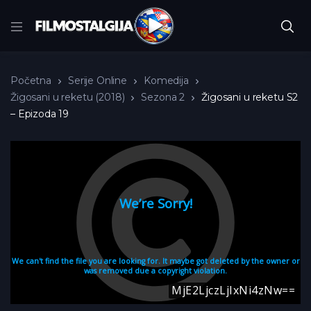
Početna
Serije Online
Komedija
Žigosani u reketu (2018)
Sezona 2
Žigosani u reketu S2
– Epizoda 19