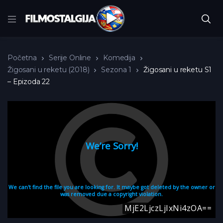
Početna
Serije Online
Komedija
Žigosani u reketu (2018)
Sezona 1
Žigosani u reketu S1
– Epizoda 22