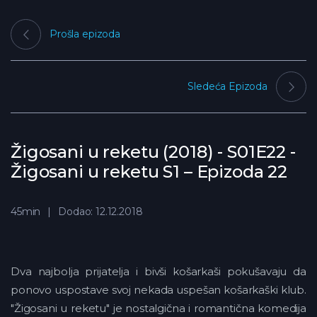
Prošla epizoda
Sledeća Epizoda
Žigosani u reketu (2018) - S01E22 -
Žigosani u reketu S1 – Epizoda 22
45min
Dodao: 12.12.2018
Dva najbolja prijatelja i bivši košarkaši pokušavaju da
ponovo uspostave svoj nekada uspešan košarkaški klub.
"Žigosani u reketu" je nostalgična i romantična komedija