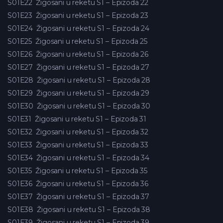
S01E22
Žigosani u reketu S1 – Epizoda 22
S01E23
Žigosani u reketu S1 – Epizoda 23
S01E24
Žigosani u reketu S1 – Epizoda 24
S01E25
Žigosani u reketu S1 – Epizoda 25
S01E26
Žigosani u reketu S1 – Epizoda 26
S01E27
Žigosani u reketu S1 – Epizoda 27
S01E28
Žigosani u reketu S1 – Epizoda 28
S01E29
Žigosani u reketu S1 – Epizoda 29
S01E30
Žigosani u reketu S1 – Epizoda 30
S01E31
Žigosani u reketu S1 – Epizoda 31
S01E32
Žigosani u reketu S1 – Epizoda 32
S01E33
Žigosani u reketu S1 – Epizoda 33
S01E34
Žigosani u reketu S1 – Epizoda 34
S01E35
Žigosani u reketu S1 – Epizoda 35
S01E36
Žigosani u reketu S1 – Epizoda 36
S01E37
Žigosani u reketu S1 – Epizoda 37
S01E38
Žigosani u reketu S1 – Epizoda 38
S01E39
Žigosani u reketu S1 – Epizoda 39