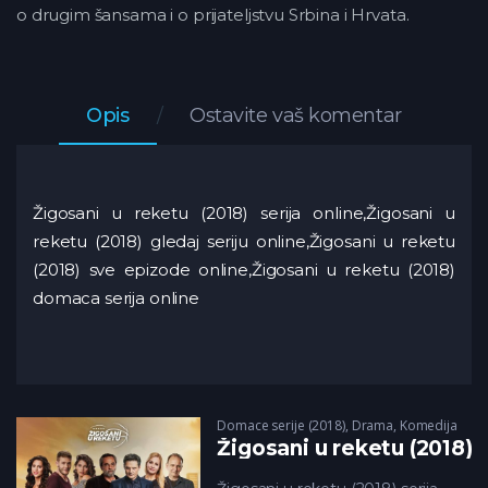
o drugim šansama i o prijateljstvu Srbina i Hrvata.
Opis
Ostavite vaš komentar
Žigosani u reketu (2018) serija online,Žigosani u
reketu (2018) gledaj seriju online,Žigosani u reketu
(2018) sve epizode online,Žigosani u reketu (2018)
domaca serija online
Domace serije (2018)
,
Drama
,
Komedija
Žigosani u reketu (2018)