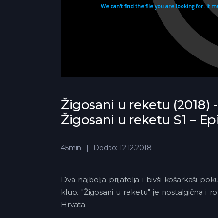
Žigosani u reketu (2018) -
Žigosani u reketu S1 – Ep
45min
Dodao: 12.12.2018
Dva najbolja prijatelja i bivši košarkaši 
klub. "Žigosani u reketu" je nostalgična i 
Hrvata.