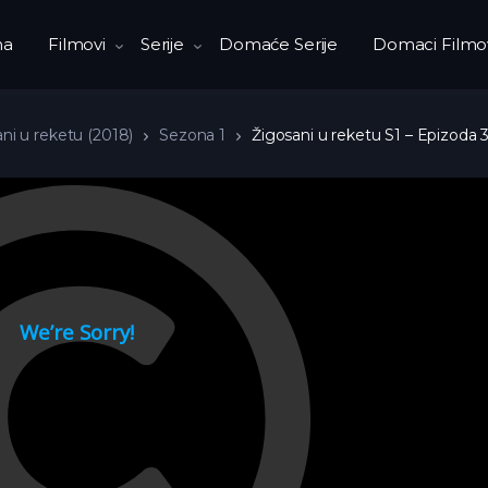
na
Filmovi
Serije
Domaće Serije
Domaci Filmo
ni u reketu (2018)
Sezona 1
Žigosani u reketu S1 – Epizoda 