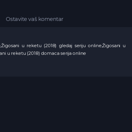
Ostavite vaš komentar
,Žigosani u reketu (2018) gledaj seriju online,Žigosani u
ani u reketu (2018) domaca serija online