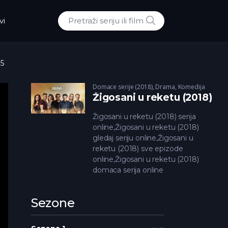
POTRAZI
vi
Traži:
35
Domace serije (2018)
,
Drama
,
Komedija
Žigosani u reketu (2018)
Žigosani u reketu (2018) serija
online,Žigosani u reketu (2018)
gledaj seriju online,Žigosani u
reketu (2018) sve epizode
online,Žigosani u reketu (2018)
domaca serija online
Sezone