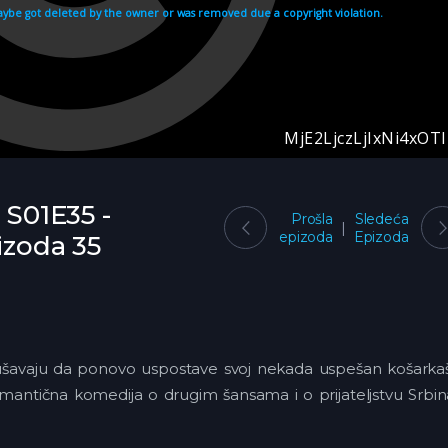
 S01E35 -
Prošla
Sledeća
epizoda
Epizoda
izoda 35
pokušavaju da ponovo uspostave svoj nekada uspešan košarka
romantična komedija o drugim šansama i o prijateljstvu Srbin