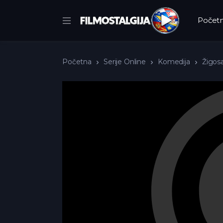
Počet
Početna
Serije Online
Komedija
Žigosa