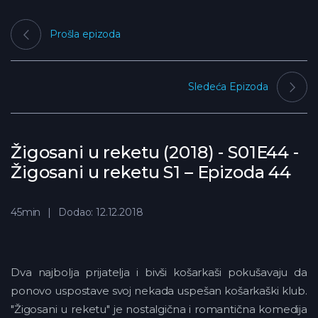
Prošla epizoda
Sledeća Epizoda
Žigosani u reketu (2018) - S01E44 -
Žigosani u reketu S1 – Epizoda 44
45min
Dodao: 12.12.2018
Dva najbolja prijatelja i bivši košarkaši pokušavaju da
ponovo uspostave svoj nekada uspešan košarkaški klub.
"Žigosani u reketu" je nostalgična i romantična komedija