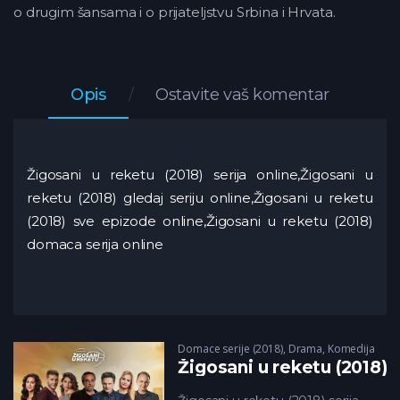
o drugim šansama i o prijateljstvu Srbina i Hrvata.
Opis
Ostavite vaš komentar
Žigosani u reketu (2018) serija online,Žigosani u
reketu (2018) gledaj seriju online,Žigosani u reketu
(2018) sve epizode online,Žigosani u reketu (2018)
domaca serija online
Domace serije (2018)
,
Drama
,
Komedija
Žigosani u reketu (2018)