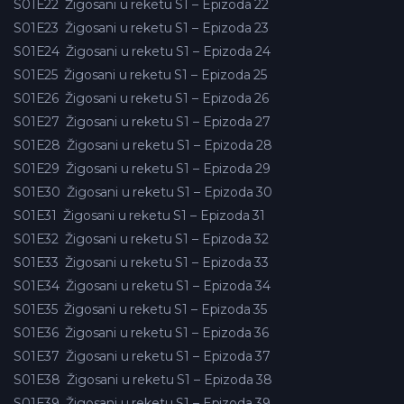
S01E22
Žigosani u reketu S1 – Epizoda 22
S01E23
Žigosani u reketu S1 – Epizoda 23
S01E24
Žigosani u reketu S1 – Epizoda 24
S01E25
Žigosani u reketu S1 – Epizoda 25
S01E26
Žigosani u reketu S1 – Epizoda 26
S01E27
Žigosani u reketu S1 – Epizoda 27
S01E28
Žigosani u reketu S1 – Epizoda 28
S01E29
Žigosani u reketu S1 – Epizoda 29
S01E30
Žigosani u reketu S1 – Epizoda 30
S01E31
Žigosani u reketu S1 – Epizoda 31
S01E32
Žigosani u reketu S1 – Epizoda 32
S01E33
Žigosani u reketu S1 – Epizoda 33
S01E34
Žigosani u reketu S1 – Epizoda 34
S01E35
Žigosani u reketu S1 – Epizoda 35
S01E36
Žigosani u reketu S1 – Epizoda 36
S01E37
Žigosani u reketu S1 – Epizoda 37
S01E38
Žigosani u reketu S1 – Epizoda 38
S01E39
Žigosani u reketu S1 – Epizoda 39