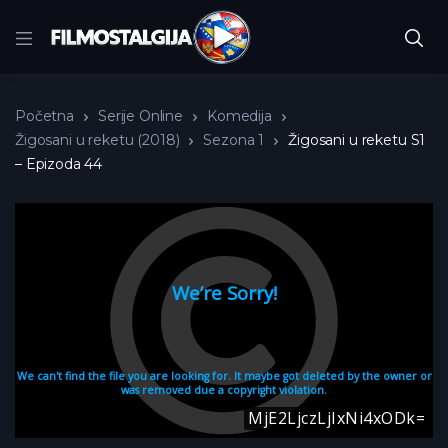
Početna
Serije Online
Komedija
Žigosani u reketu (2018)
Sezona 1
Žigosani u reketu S1
– Epizoda 44