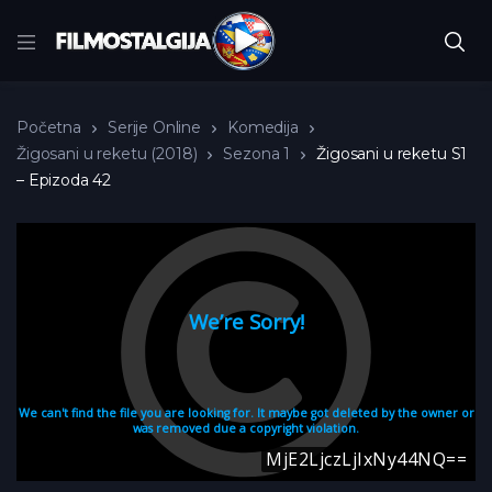
Početna
Serije Online
Komedija
Žigosani u reketu (2018)
Sezona 1
Žigosani u reketu S1
– Epizoda 42