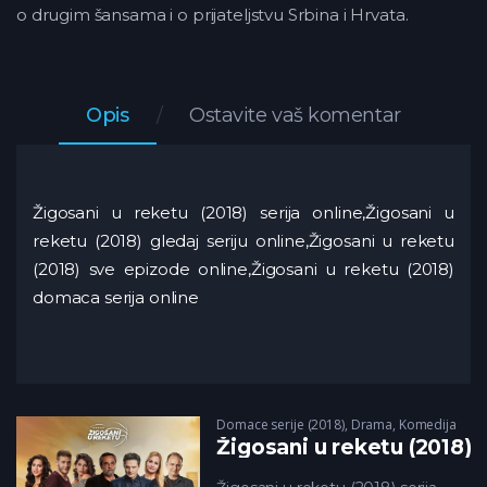
o drugim šansama i o prijateljstvu Srbina i Hrvata.
Opis
Ostavite vaš komentar
Žigosani u reketu (2018) serija online,Žigosani u
reketu (2018) gledaj seriju online,Žigosani u reketu
(2018) sve epizode online,Žigosani u reketu (2018)
domaca serija online
Domace serije (2018)
,
Drama
,
Komedija
Žigosani u reketu (2018)