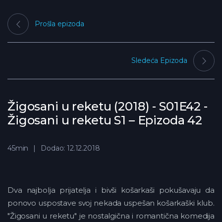
Prošla epizoda
Sledeća Epizoda
Žigosani u reketu (2018) - S01E42 -
Žigosani u reketu S1 – Epizoda 42
45min
Dodao: 12.12.2018
Dva najbolja prijatelja i bivši košarkaši pokušavaju da
ponovo uspostave svoj nekada uspešan košarkaški klub.
"Žigosani u reketu" je nostalgična i romantična komedija