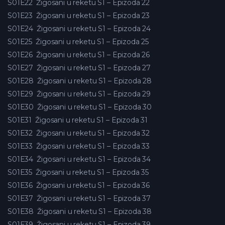
S01E22
Žigosani u reketu S1 – Epizoda 22
S01E23
Žigosani u reketu S1 – Epizoda 23
S01E24
Žigosani u reketu S1 – Epizoda 24
S01E25
Žigosani u reketu S1 – Epizoda 25
S01E26
Žigosani u reketu S1 – Epizoda 26
S01E27
Žigosani u reketu S1 – Epizoda 27
S01E28
Žigosani u reketu S1 – Epizoda 28
S01E29
Žigosani u reketu S1 – Epizoda 29
S01E30
Žigosani u reketu S1 – Epizoda 30
S01E31
Žigosani u reketu S1 – Epizoda 31
S01E32
Žigosani u reketu S1 – Epizoda 32
S01E33
Žigosani u reketu S1 – Epizoda 33
S01E34
Žigosani u reketu S1 – Epizoda 34
S01E35
Žigosani u reketu S1 – Epizoda 35
S01E36
Žigosani u reketu S1 – Epizoda 36
S01E37
Žigosani u reketu S1 – Epizoda 37
S01E38
Žigosani u reketu S1 – Epizoda 38
S01E39
Žigosani u reketu S1 – Epizoda 39