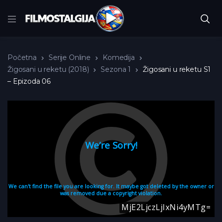
Početna
Serije Online
Komedija
Žigosani u reketu (2018)
Sezona 1
Žigosani u reketu S1
– Epizoda 06