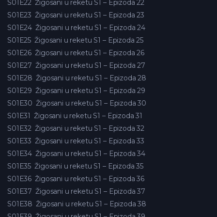
S01E22
Žigosani u reketu S1 – Epizoda 22
S01E23
Žigosani u reketu S1 – Epizoda 23
S01E24
Žigosani u reketu S1 – Epizoda 24
S01E25
Žigosani u reketu S1 – Epizoda 25
S01E26
Žigosani u reketu S1 – Epizoda 26
S01E27
Žigosani u reketu S1 – Epizoda 27
S01E28
Žigosani u reketu S1 – Epizoda 28
S01E29
Žigosani u reketu S1 – Epizoda 29
S01E30
Žigosani u reketu S1 – Epizoda 30
S01E31
Žigosani u reketu S1 – Epizoda 31
S01E32
Žigosani u reketu S1 – Epizoda 32
S01E33
Žigosani u reketu S1 – Epizoda 33
S01E34
Žigosani u reketu S1 – Epizoda 34
S01E35
Žigosani u reketu S1 – Epizoda 35
S01E36
Žigosani u reketu S1 – Epizoda 36
S01E37
Žigosani u reketu S1 – Epizoda 37
S01E38
Žigosani u reketu S1 – Epizoda 38
S01E39
Žigosani u reketu S1 – Epizoda 39