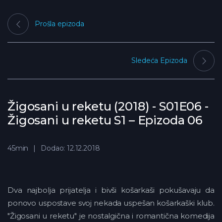
Prošla epizoda
Sledeća Epizoda
Žigosani u reketu (2018) - S01E06 -
Žigosani u reketu S1 – Epizoda 06
45min
Dodao: 12.12.2018
Dva najbolja prijatelja i bivši košarkaši pokušavaju da
ponovo uspostave svoj nekada uspešan košarkaški klub.
"Žigosani u reketu" je nostalgična i romantična komedija