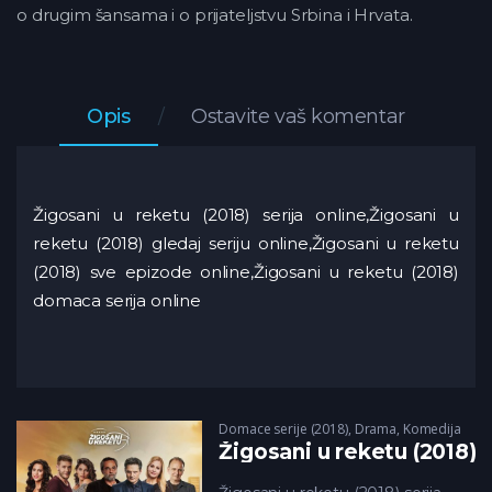
o drugim šansama i o prijateljstvu Srbina i Hrvata.
Opis
Ostavite vaš komentar
Žigosani u reketu (2018) serija online,Žigosani u
reketu (2018) gledaj seriju online,Žigosani u reketu
(2018) sve epizode online,Žigosani u reketu (2018)
domaca serija online
Domace serije (2018)
,
Drama
,
Komedija
Žigosani u reketu (2018)