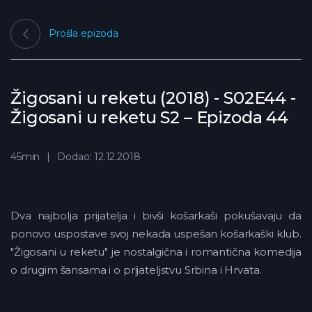
Prošla epizoda
Žigosani u reketu (2018) - S02E44 -
Žigosani u reketu S2 – Epizoda 44
45min
Dodao: 12.12.2018
Dva najbolja prijatelja i bivši košarkaši pokušavaju da
ponovo uspostave svoj nekada uspešan košarkaški klub.
"Žigosani u reketu" je nostalgična i romantična komedija
o drugim šansama i o prijateljstvu Srbina i Hrvata.