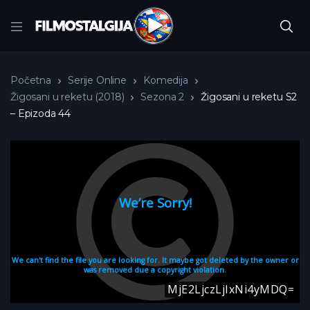
Početna
Serije Online
Komedija
Žigosani u reketu (2018)
Sezona 2
Žigosani u reketu S2
– Epizoda 44