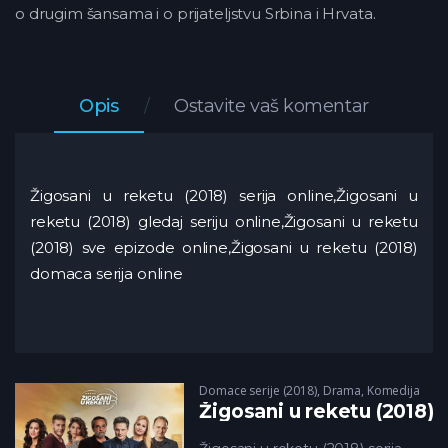
o drugim šansama i o prijateljstvu Srbina i Hrvata.
Opis
Ostavite vaš komentar
Žigosani u reketu (2018) serija online,Žigosani u
reketu (2018) gledaj seriju online,Žigosani u reketu
(2018) sve epizode online,Žigosani u reketu (2018)
domaca serija online
Domace serije (2018)
,
Drama
,
Komedija
Žigosani u reketu (2018)