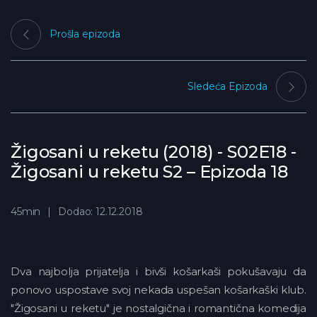
Prošla epizoda
Sledeća Epizoda
Žigosani u reketu (2018) - S02E18 -
Žigosani u reketu S2 – Epizoda 18
45min
Dodao: 12.12.2018
Dva najbolja prijatelja i bivši košarkaši pokušavaju da
ponovo uspostave svoj nekada uspešan košarkaški klub.
"Žigosani u reketu" je nostalgična i romantična komedija