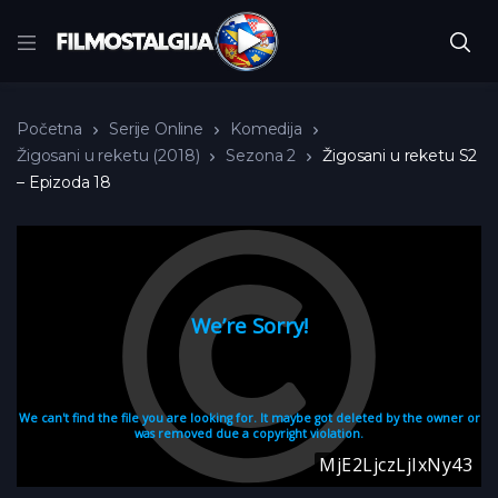
Početna
Serije Online
Komedija
Žigosani u reketu (2018)
Sezona 2
Žigosani u reketu S2
– Epizoda 18