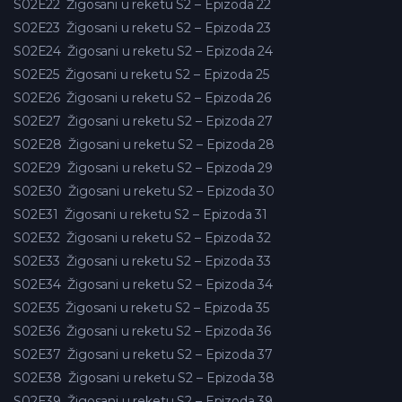
S02E22
Žigosani u reketu S2 – Epizoda 22
S02E23
Žigosani u reketu S2 – Epizoda 23
S02E24
Žigosani u reketu S2 – Epizoda 24
S02E25
Žigosani u reketu S2 – Epizoda 25
S02E26
Žigosani u reketu S2 – Epizoda 26
S02E27
Žigosani u reketu S2 – Epizoda 27
S02E28
Žigosani u reketu S2 – Epizoda 28
S02E29
Žigosani u reketu S2 – Epizoda 29
S02E30
Žigosani u reketu S2 – Epizoda 30
S02E31
Žigosani u reketu S2 – Epizoda 31
S02E32
Žigosani u reketu S2 – Epizoda 32
S02E33
Žigosani u reketu S2 – Epizoda 33
S02E34
Žigosani u reketu S2 – Epizoda 34
S02E35
Žigosani u reketu S2 – Epizoda 35
S02E36
Žigosani u reketu S2 – Epizoda 36
S02E37
Žigosani u reketu S2 – Epizoda 37
S02E38
Žigosani u reketu S2 – Epizoda 38
S02E39
Žigosani u reketu S2 – Epizoda 39