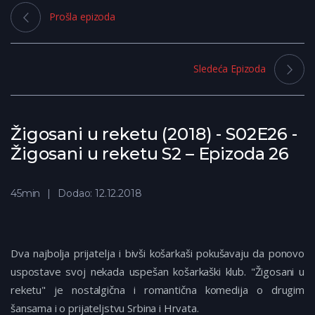
Prošla epizoda
Sledeća Epizoda
Žigosani u reketu (2018) - S02E26 -
Žigosani u reketu S2 – Epizoda 26
45min
Dodao: 12.12.2018
Dva najbolja prijatelja i bivši košarkaši pokušavaju da ponovo
uspostave svoj nekada uspešan košarkaški klub. "Žigosani u
reketu" je nostalgična i romantična komedija o drugim
šansama i o prijateljstvu Srbina i Hrvata.