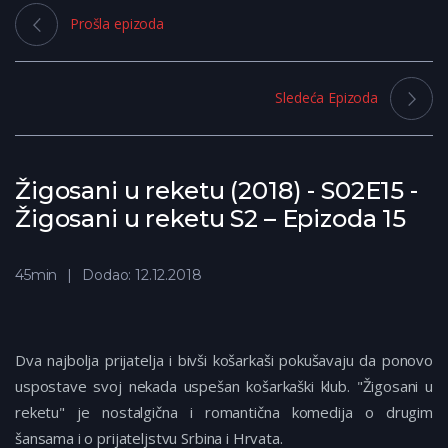
Prošla epizoda
Sledeća Epizoda
Žigosani u reketu (2018) - S02E15 -
Žigosani u reketu S2 – Epizoda 15
45min
Dodao: 12.12.2018
Dva najbolja prijatelja i bivši košarkaši pokušavaju da ponovo
uspostave svoj nekada uspešan košarkaški klub. "Žigosani u
reketu" je nostalgična i romantična komedija o drugim
šansama i o prijateljstvu Srbina i Hrvata.