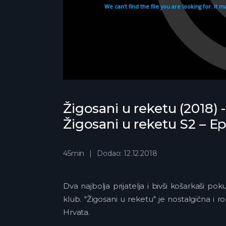
Žigosani u reketu (2018) 
Žigosani u reketu S2 – E
45min
Dodao: 12.12.2018
Dva najbolja prijatelja i bivši košarkaši 
klub. "Žigosani u reketu" je nostalgična i 
Hrvata.