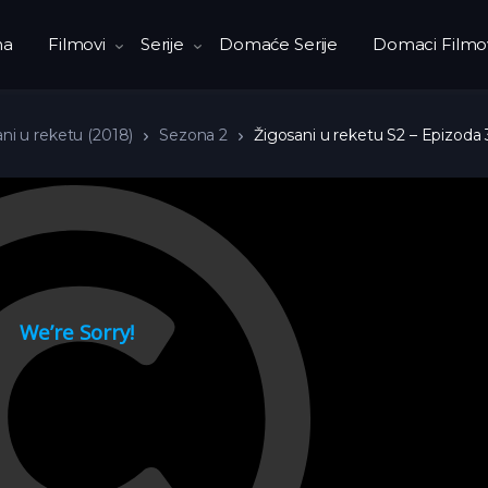
na
Filmovi
Serije
Domaće Serije
Domaci Filmo
ni u reketu (2018)
Sezona 2
Žigosani u reketu S2 – Epizoda