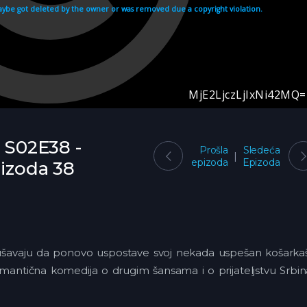
- S02E38 -
Prošla
Sledeća
epizoda
Epizoda
pizoda 38
pokušavaju da ponovo uspostave svoj nekada uspešan košarka
romantična komedija o drugim šansama i o prijateljstvu Srbin