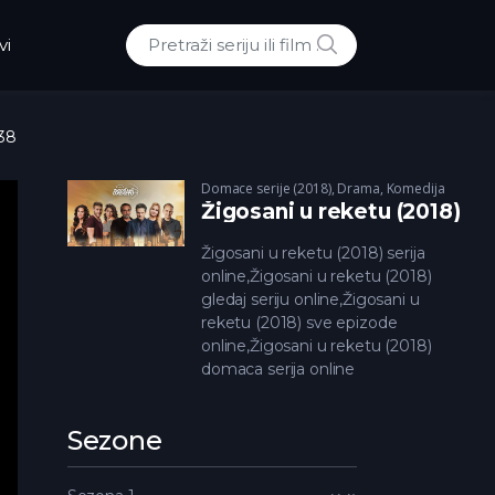
POTRAZI
vi
Traži:
 38
Domace serije (2018)
,
Drama
,
Komedija
Žigosani u reketu (2018)
Žigosani u reketu (2018) serija
online,Žigosani u reketu (2018)
gledaj seriju online,Žigosani u
reketu (2018) sve epizode
online,Žigosani u reketu (2018)
domaca serija online
Sezone