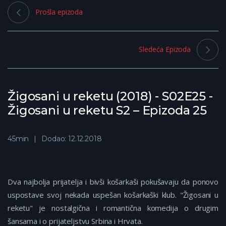
Prošla epizoda
Sledeća Epizoda
Žigosani u reketu (2018) - S02E25 -
Žigosani u reketu S2 – Epizoda 25
45min
Dodao: 12.12.2018
Dva najbolja prijatelja i bivši košarkaši pokušavaju da ponovo
uspostave svoj nekada uspešan košarkaški klub. "Žigosani u
reketu" je nostalgična i romantična komedija o drugim
šansama i o prijateljstvu Srbina i Hrvata.