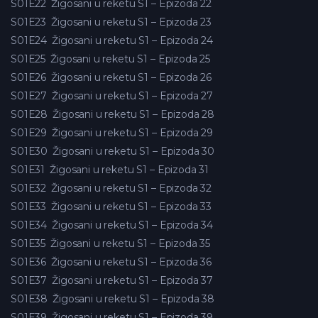
S01E22
Žigosani u reketu S1 – Epizoda 22
S01E23
Žigosani u reketu S1 – Epizoda 23
S01E24
Žigosani u reketu S1 – Epizoda 24
S01E25
Žigosani u reketu S1 – Epizoda 25
S01E26
Žigosani u reketu S1 – Epizoda 26
S01E27
Žigosani u reketu S1 – Epizoda 27
S01E28
Žigosani u reketu S1 – Epizoda 28
S01E29
Žigosani u reketu S1 – Epizoda 29
S01E30
Žigosani u reketu S1 – Epizoda 30
S01E31
Žigosani u reketu S1 – Epizoda 31
S01E32
Žigosani u reketu S1 – Epizoda 32
S01E33
Žigosani u reketu S1 – Epizoda 33
S01E34
Žigosani u reketu S1 – Epizoda 34
S01E35
Žigosani u reketu S1 – Epizoda 35
S01E36
Žigosani u reketu S1 – Epizoda 36
S01E37
Žigosani u reketu S1 – Epizoda 37
S01E38
Žigosani u reketu S1 – Epizoda 38
S01E39
Žigosani u reketu S1 – Epizoda 39