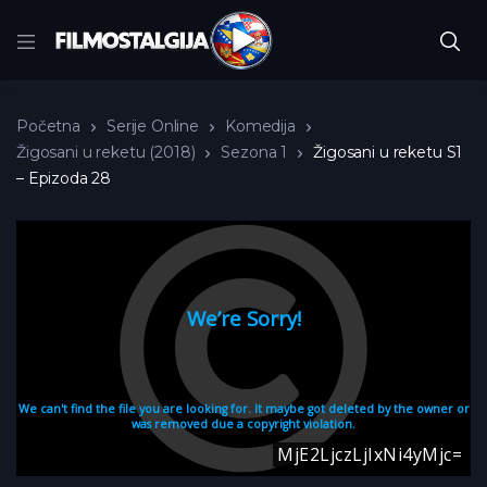
Početna
Serije Online
Komedija
Žigosani u reketu (2018)
Sezona 1
Žigosani u reketu S1
– Epizoda 28