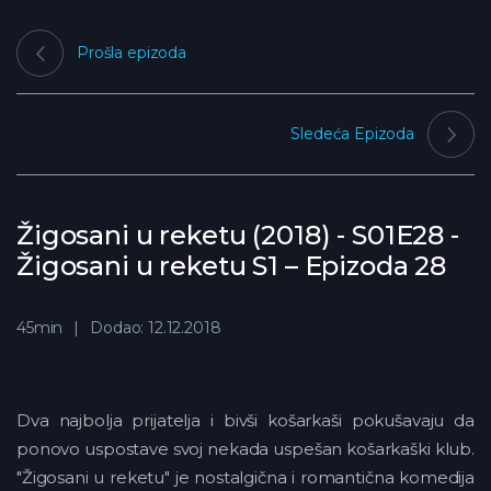
Prošla epizoda
Sledeća Epizoda
Žigosani u reketu (2018) - S01E28 -
Žigosani u reketu S1 – Epizoda 28
45min
Dodao: 12.12.2018
Dva najbolja prijatelja i bivši košarkaši pokušavaju da
ponovo uspostave svoj nekada uspešan košarkaški klub.
"Žigosani u reketu" je nostalgična i romantična komedija