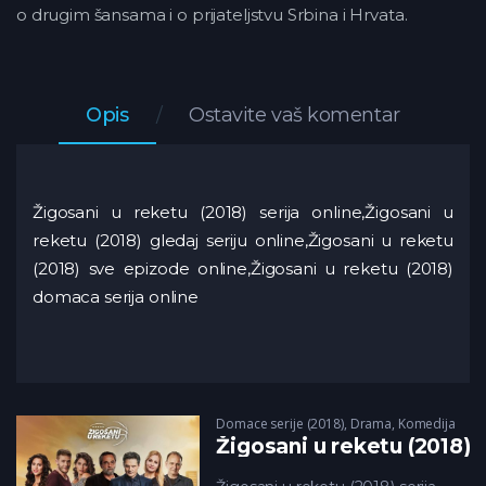
o drugim šansama i o prijateljstvu Srbina i Hrvata.
Opis
Ostavite vaš komentar
Žigosani u reketu (2018) serija online,Žigosani u
reketu (2018) gledaj seriju online,Žigosani u reketu
(2018) sve epizode online,Žigosani u reketu (2018)
domaca serija online
Domace serije (2018)
,
Drama
,
Komedija
Žigosani u reketu (2018)