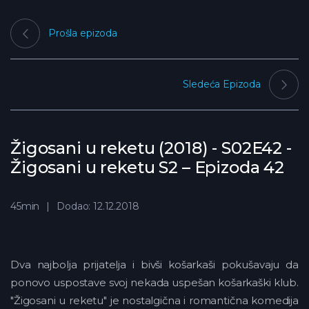
Prošla epizoda
Sledeća Epizoda
Žigosani u reketu (2018) - S02E42 -
Žigosani u reketu S2 – Epizoda 42
45min
Dodao: 12.12.2018
Dva najbolja prijatelja i bivši košarkaši pokušavaju da
ponovo uspostave svoj nekada uspešan košarkaški klub.
"Žigosani u reketu" je nostalgična i romantična komedija