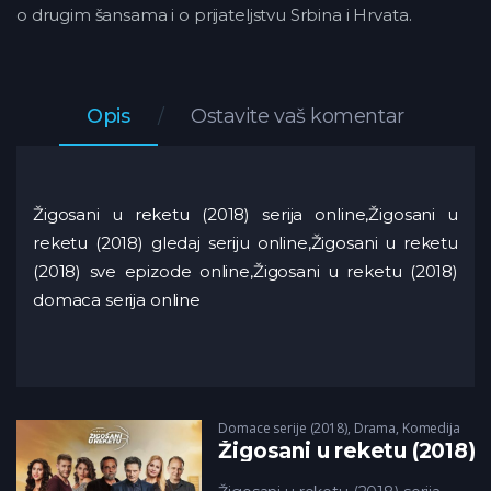
o drugim šansama i o prijateljstvu Srbina i Hrvata.
Opis
Ostavite vaš komentar
Žigosani u reketu (2018) serija online,Žigosani u
reketu (2018) gledaj seriju online,Žigosani u reketu
(2018) sve epizode online,Žigosani u reketu (2018)
domaca serija online
Domace serije (2018)
,
Drama
,
Komedija
Žigosani u reketu (2018)