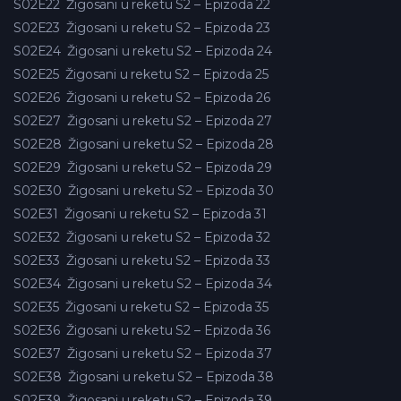
S02E22
Žigosani u reketu S2 – Epizoda 22
S02E23
Žigosani u reketu S2 – Epizoda 23
S02E24
Žigosani u reketu S2 – Epizoda 24
S02E25
Žigosani u reketu S2 – Epizoda 25
S02E26
Žigosani u reketu S2 – Epizoda 26
S02E27
Žigosani u reketu S2 – Epizoda 27
S02E28
Žigosani u reketu S2 – Epizoda 28
S02E29
Žigosani u reketu S2 – Epizoda 29
S02E30
Žigosani u reketu S2 – Epizoda 30
S02E31
Žigosani u reketu S2 – Epizoda 31
S02E32
Žigosani u reketu S2 – Epizoda 32
S02E33
Žigosani u reketu S2 – Epizoda 33
S02E34
Žigosani u reketu S2 – Epizoda 34
S02E35
Žigosani u reketu S2 – Epizoda 35
S02E36
Žigosani u reketu S2 – Epizoda 36
S02E37
Žigosani u reketu S2 – Epizoda 37
S02E38
Žigosani u reketu S2 – Epizoda 38
S02E39
Žigosani u reketu S2 – Epizoda 39