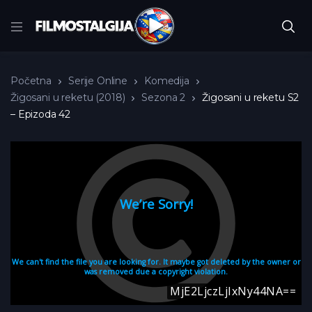
Početna
Serije Online
Komedija
Žigosani u reketu (2018)
Sezona 2
Žigosani u reketu S2
– Epizoda 42