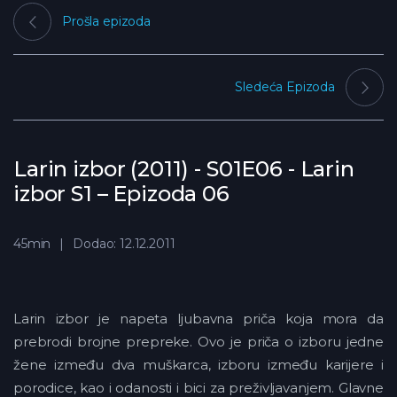
Prošla epizoda
Sledeća Epizoda
Larin izbor (2011) - S01E06 - Larin
izbor S1 – Epizoda 06
45min
Dodao: 12.12.2011
Larin izbor je napeta ljubavna priča koja mora da
prebrodi brojne prepreke. Ovo je priča o izboru jedne
žene između dva muškarca, izboru između karijere i
porodice, kao i odanosti i bici za preživljavanjem. Glavne