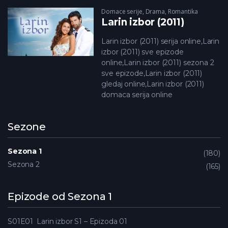
Domace serije
,
Drama
,
Romantika
Larin izbor (2011)
Larin izbor (2011) serija online,Larin
izbor (2011) sve epizode
online,Larin izbor (2011) sezona 2
sve epizode,Larin izbor (2011)
gledaj online,Larin izbor (2011)
domaca serija online
Sezone
Sezona 1
180
Sezona 2
165
Epizode od Sezona 1
S01E01
Larin izbor S1 – Epizoda 01