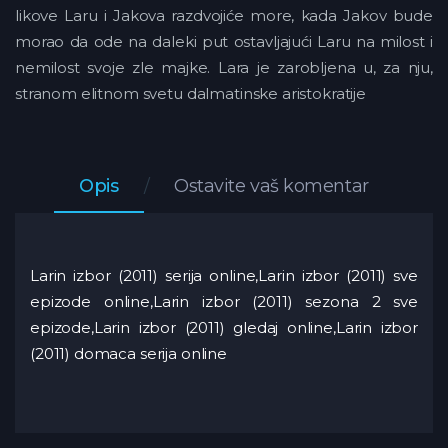
likove Laru i Jakova razdvojiće more, kada Jakov bude
morao da ode na daleki put ostavljajući Laru na milost i
nemilost svoje zle majke. Lara je zarobljena u, za nju,
stranom elitnom svetu dalmatinske aristokratije
Opis
Ostavite vaš komentar
Larin izbor (2011) serija online,Larin izbor (2011) sve
epizode online,Larin izbor (2011) sezona 2 sve
epizode,Larin izbor (2011) gledaj online,Larin izbor
(2011) domaca serija online