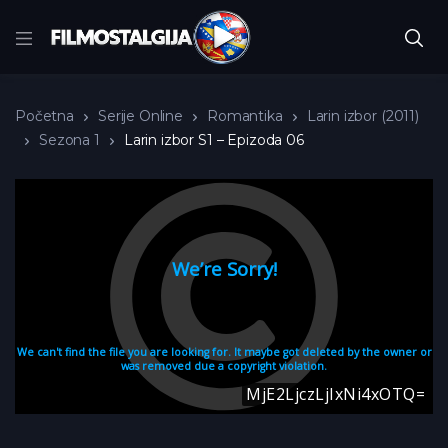
Početna
Serije Online
Romantika
Larin izbor (2011)
Sezona 1
Larin izbor S1 – Epizoda 06