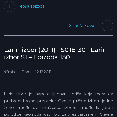
Prošla epizoda
Sledeća Epizoda
Larin izbor (2011) - S01E130 - Larin
izbor S1 – Epizoda 130
45min
Dodao: 12.12.2011
Larin izbor je napeta ljubavna priča koja mora da
prebrodi brojne prepreke. Ovo je priča o izboru jedne
žene između dva muškarca, izboru između karijere i
porodice, kao i odanosti i bici za preživljavanjem. Glavne