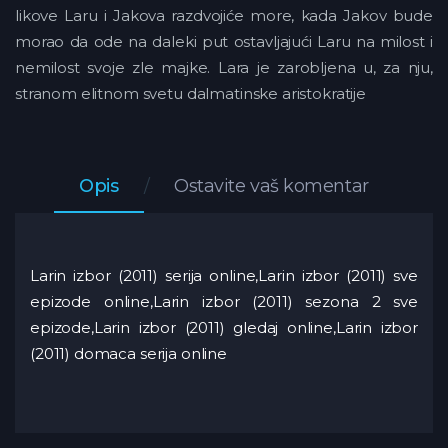
likove Laru i Jakova razdvojiće more, kada Jakov bude
morao da ode na daleki put ostavljajući Laru na milost i
nemilost svoje zle majke. Lara je zarobljena u, za nju,
stranom elitnom svetu dalmatinske aristokratije
Opis
Ostavite vaš komentar
Larin izbor (2011) serija online,Larin izbor (2011) sve
epizode online,Larin izbor (2011) sezona 2 sve
epizode,Larin izbor (2011) gledaj online,Larin izbor
(2011) domaca serija online