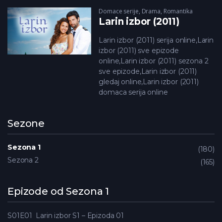
Domace serije
,
Drama
,
Romantika
Larin izbor (2011)
Larin izbor (2011) serija online,Larin
izbor (2011) sve epizode
online,Larin izbor (2011) sezona 2
sve epizode,Larin izbor (2011)
gledaj online,Larin izbor (2011)
domaca serija online
Sezone
Sezona 1
180
Sezona 2
165
Epizode od Sezona 1
S01E01
Larin izbor S1 – Epizoda 01