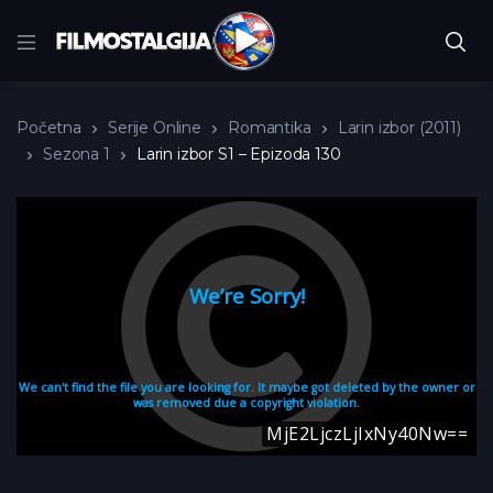
Početna
Serije Online
Romantika
Larin izbor (2011)
Sezona 1
Larin izbor S1 – Epizoda 130