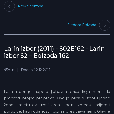
Prošla epizoda
Sledeća Epizoda
Larin izbor (2011) - S02E162 - Larin
izbor S2 – Epizoda 162
45min
Dodao: 12.12.2011
Larin izbor je napeta ljubavna priča koja mora da
prebrodi brojne prepreke. Ovo je priča o izboru jedne
žene između dva muškarca, izboru između karijere i
porodice, kao i odanosti i bici za preživljavanjem. Glavne