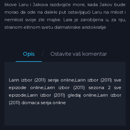
likove Laru i Jakova razdvojiće more, kada Jakov bude
morao da ode na daleki put ostavljajući Laru na milost i
nemilost svoje zle majke. Lara je zarobljena u, za nju,
stranom elitnom svetu dalmatinske aristokratije
Opis
Ostavite vaš komentar
Larin izbor (2011) serija online,Larin izbor (2011) sve
epizode online,Larin izbor (2011) sezona 2 sve
epizode,Larin izbor (2011) gledaj online,Larin izbor
(2011) domaca serija online