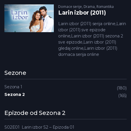
Domace serije
,
Drama
,
Romantika
Larin izbor (2011)
Larin izbor (2011) serija online,Larin
izbor (2011) sve epizode
online,Larin izbor (2011) sezona 2
sve epizode,Larin izbor (2011)
gledaj online,Larin izbor (2011)
domaca serija online
Sezone
Sezona 1
180
Sezona 2
165
Epizode od Sezona 2
S02E01
Larin izbor S2 – Epizoda 01