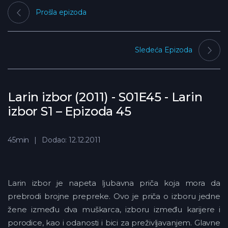
Prošla epizoda
Sledeća Epizoda
Larin izbor (2011) - S01E45 - Larin
izbor S1 – Epizoda 45
45min
Dodao: 12.12.2011
Larin izbor je napeta ljubavna priča koja mora da
prebrodi brojne prepreke. Ovo je priča o izboru jedne
žene između dva muškarca, izboru između karijere i
porodice, kao i odanosti i bici za preživljavanjem. Glavne