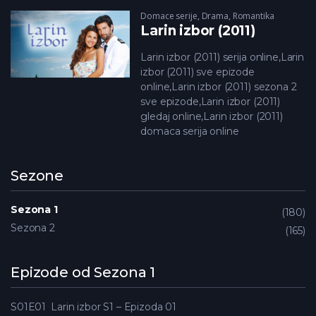
Domace serije
,
Drama
,
Romantika
Larin izbor (2011)
Larin izbor (2011) serija online,Larin
izbor (2011) sve epizode
online,Larin izbor (2011) sezona 2
sve epizode,Larin izbor (2011)
gledaj online,Larin izbor (2011)
domaca serija online
Sezone
Sezona 1
180
Sezona 2
165
Epizode od Sezona 1
S01E01
Larin izbor S1 – Epizoda 01