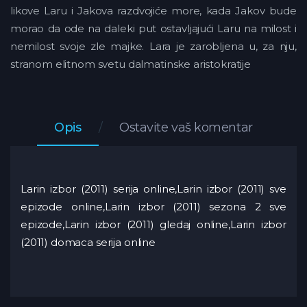
likove Laru i Jakova razdvojiće more, kada Jakov bude
morao da ode na daleki put ostavljajući Laru na milost i
nemilost svoje zle majke. Lara je zarobljena u, za nju,
stranom elitnom svetu dalmatinske aristokratije
Opis
Ostavite vaš komentar
Larin izbor (2011) serija online,Larin izbor (2011) sve
epizode online,Larin izbor (2011) sezona 2 sve
epizode,Larin izbor (2011) gledaj online,Larin izbor
(2011) domaca serija online