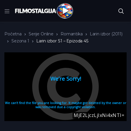
Početna
Serije Online
Romantika
Larin izbor (2011)
Sezona 1
Larin izbor S1 – Epizoda 45