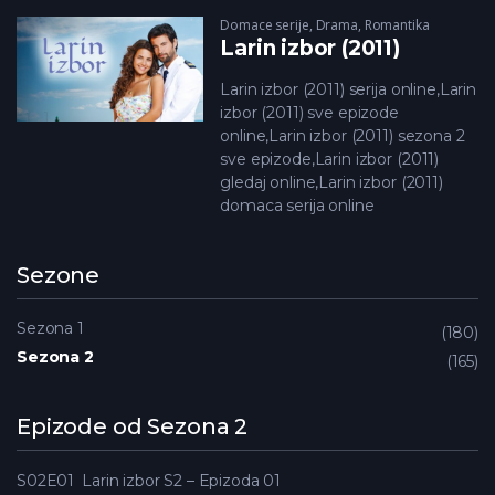
Domace serije
,
Drama
,
Romantika
Larin izbor (2011)
Larin izbor (2011) serija online,Larin
izbor (2011) sve epizode
online,Larin izbor (2011) sezona 2
sve epizode,Larin izbor (2011)
gledaj online,Larin izbor (2011)
domaca serija online
Sezone
Sezona 1
180
Sezona 2
165
Epizode od Sezona 2
S02E01
Larin izbor S2 – Epizoda 01