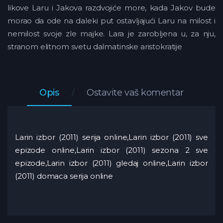
likove Laru i Jakova razdvojiće more, kada Jakov bude
morao da ode na daleki put ostavljajući Laru na milost i
nemilost svoje zle majke. Lara je zarobljena u, za nju,
stranom elitnom svetu dalmatinske aristokratije
Opis
Ostavite vaš komentar
Larin izbor (2011) serija online,Larin izbor (2011) sve
epizode online,Larin izbor (2011) sezona 2 sve
epizode,Larin izbor (2011) gledaj online,Larin izbor
(2011) domaca serija online