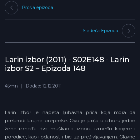
Prošla epizoda
Sledeća Epizoda
Larin izbor (2011) - S02E148 - Larin
izbor S2 – Epizoda 148
45min
Dodao: 12.12.2011
Larin izbor je napeta ljubavna priča koja mora da
prebrodi brojne prepreke. Ovo je priča o izboru jedne
žene između dva muškarca, izboru između karijere i
porodice, kao i odanosti i bici za preživljavanjem. Glavne