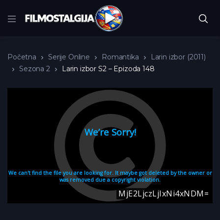
Početna
Serije Online
Romantika
Larin izbor (2011)
Sezona 2
Larin izbor S2 – Epizoda 148