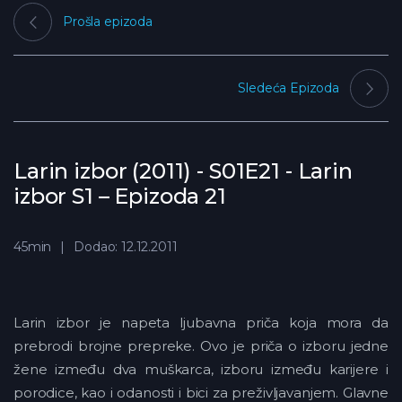
Prošla epizoda
Sledeća Epizoda
Larin izbor (2011) - S01E21 - Larin
izbor S1 – Epizoda 21
45min
Dodao: 12.12.2011
Larin izbor je napeta ljubavna priča koja mora da
prebrodi brojne prepreke. Ovo je priča o izboru jedne
žene između dva muškarca, izboru između karijere i
porodice, kao i odanosti i bici za preživljavanjem. Glavne