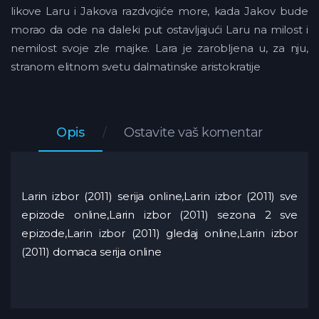
likove Laru i Jakova razdvojiće more, kada Jakov bude
morao da ode na daleki put ostavljajući Laru na milost i
nemilost svoje zle majke. Lara je zarobljena u, za nju,
stranom elitnom svetu dalmatinske aristokratije
Opis
Ostavite vaš komentar
Larin izbor (2011) serija online,Larin izbor (2011) sve
epizode online,Larin izbor (2011) sezona 2 sve
epizode,Larin izbor (2011) gledaj online,Larin izbor
(2011) domaca serija online