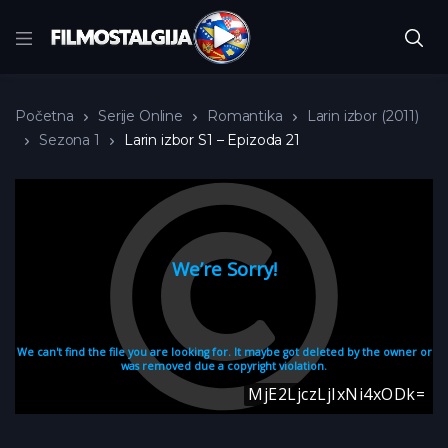
Početna
Serije Online
Romantika
Larin izbor (2011)
Sezona 1
Larin izbor S1 – Epizoda 21