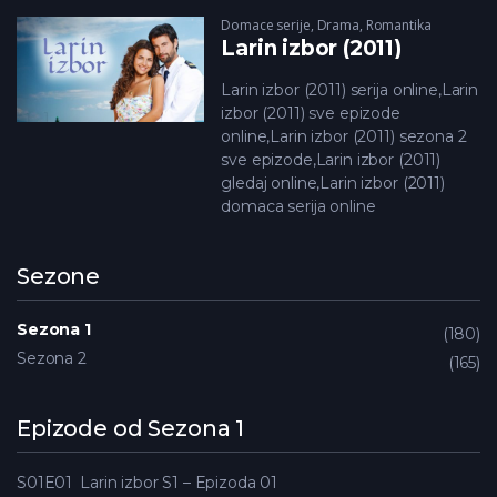
Domace serije
,
Drama
,
Romantika
Larin izbor (2011)
Larin izbor (2011) serija online,Larin
izbor (2011) sve epizode
online,Larin izbor (2011) sezona 2
sve epizode,Larin izbor (2011)
gledaj online,Larin izbor (2011)
domaca serija online
Sezone
Sezona 1
180
Sezona 2
165
Epizode od Sezona 1
S01E01
Larin izbor S1 – Epizoda 01