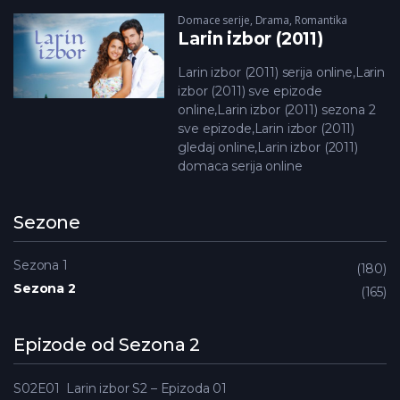
Domace serije
,
Drama
,
Romantika
Larin izbor (2011)
Larin izbor (2011) serija online,Larin
izbor (2011) sve epizode
online,Larin izbor (2011) sezona 2
sve epizode,Larin izbor (2011)
gledaj online,Larin izbor (2011)
domaca serija online
Sezone
Sezona 1
180
Sezona 2
165
Epizode od Sezona 2
S02E01
Larin izbor S2 – Epizoda 01