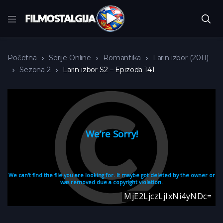
Početna
Serije Online
Romantika
Larin izbor (2011)
Sezona 2
Larin izbor S2 – Epizoda 141