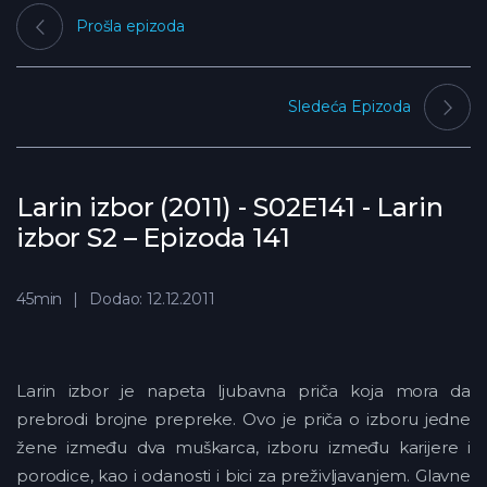
Prošla epizoda
Sledeća Epizoda
Larin izbor (2011) - S02E141 - Larin
izbor S2 – Epizoda 141
45min
Dodao: 12.12.2011
Larin izbor je napeta ljubavna priča koja mora da
prebrodi brojne prepreke. Ovo je priča o izboru jedne
žene između dva muškarca, izboru između karijere i
porodice, kao i odanosti i bici za preživljavanjem. Glavne