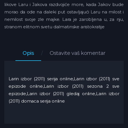
likove Laru i Jakova razdvojiće more, kada Jakov bude
morao da ode na daleki put ostavljajući Laru na milost i
nemilost svoje zle majke. Lara je zarobljena u, za nju,
stranom elitnom svetu dalmatinske aristokratije
Opis
Ostavite vaš komentar
Larin izbor (2011) serija online,Larin izbor (2011) sve
epizode online,Larin izbor (2011) sezona 2 sve
epizode,Larin izbor (2011) gledaj online,Larin izbor
(2011) domaca serija online