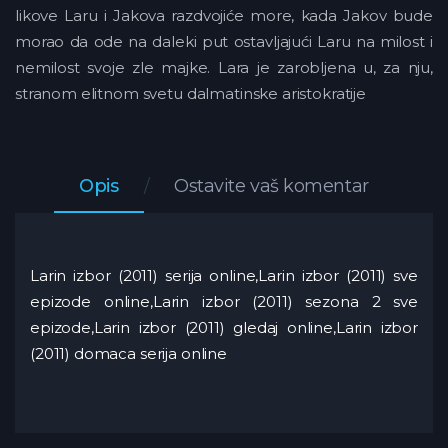
likove Laru i Jakova razdvojiće more, kada Jakov bude
morao da ode na daleki put ostavljajući Laru na milost i
nemilost svoje zle majke. Lara je zarobljena u, za nju,
stranom elitnom svetu dalmatinske aristokratije
Opis
Ostavite vaš komentar
Larin izbor (2011) serija online,Larin izbor (2011) sve
epizode online,Larin izbor (2011) sezona 2 sve
epizode,Larin izbor (2011) gledaj online,Larin izbor
(2011) domaca serija online