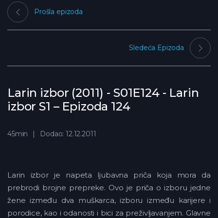
Prošla epizoda
Sledeća Epizoda
Larin izbor (2011) - S01E124 - Larin
izbor S1 – Epizoda 124
45min
Dodao: 12.12.2011
Larin izbor je napeta ljubavna priča koja mora da
prebrodi brojne prepreke. Ovo je priča o izboru jedne
žene između dva muškarca, izboru između karijere i
porodice, kao i odanosti i bici za preživljavanjem. Glavne