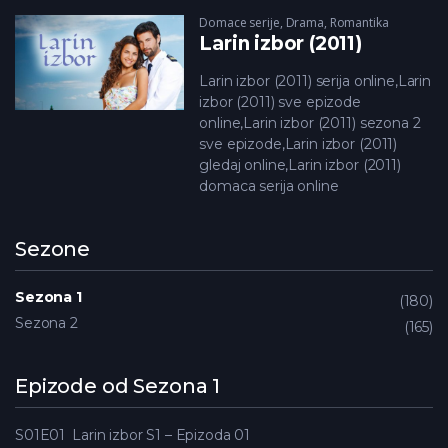
Domace serije
,
Drama
,
Romantika
Larin izbor (2011)
Larin izbor (2011) serija online,Larin
izbor (2011) sve epizode
online,Larin izbor (2011) sezona 2
sve epizode,Larin izbor (2011)
gledaj online,Larin izbor (2011)
domaca serija online
Sezone
Sezona 1
180
Sezona 2
165
Epizode od Sezona 1
S01E01
Larin izbor S1 – Epizoda 01