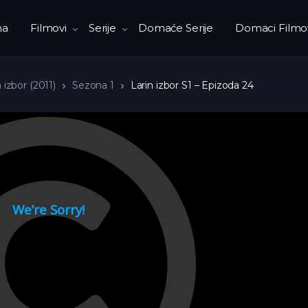
na
Filmovi
Serije
Domaće Serije
Domaci Filmo
 izbor (2011)
Sezona 1
Larin izbor S1 – Epizoda 24