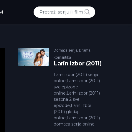
POTRAZI
vi
Traži:
Domace serije
,
Drama
,
Romantika
Larin izbor (2011)
Larin izbor (2011) serija
online,Larin izbor (2011)
sve epizode
online,Larin izbor (2011)
sezona 2 sve
epizode,Larin izbor
(2011) gledaj
online,Larin izbor (2011)
domaca serija online