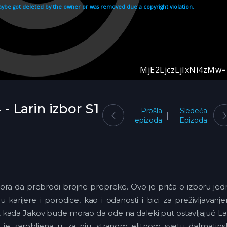
 - Larin izbor S1
Prošla
Sledeća
epizoda
Epizoda
mora da prebrodi brojne prepreke. Ovo je priča o izboru je
arijere i porodice, kao i odanosti i bici za preživljavanj
, kada Jakov bude morao da ode na daleki put ostavljajući L
a je zarobljena u, za nju, stranom elitnom svetu dalmatin