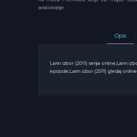
aristokratije
Opis
Larin izbor (2011) serija online,Larin i
epizode,Larin izbor (2011) gledaj online