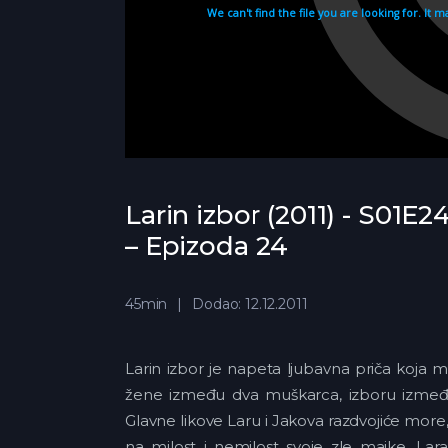
Larin izbor (2011) - S01E24
– Epizoda 24
45min
Dodao: 12.12.2011
Larin izbor je napeta ljubavna priča koja 
žene između dva muškarca, izboru između k
Glavne likove Laru i Jakova razdvojiće more
na milost i nemilost svoje zle majke. Lar