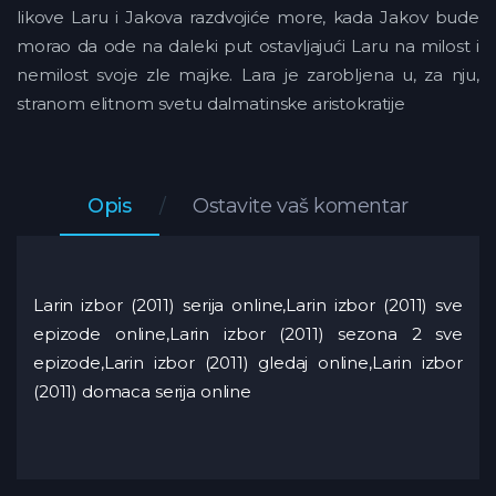
likove Laru i Jakova razdvojiće more, kada Jakov bude
morao da ode na daleki put ostavljajući Laru na milost i
nemilost svoje zle majke. Lara je zarobljena u, za nju,
stranom elitnom svetu dalmatinske aristokratije
Opis
Ostavite vaš komentar
Larin izbor (2011) serija online,Larin izbor (2011) sve
epizode online,Larin izbor (2011) sezona 2 sve
epizode,Larin izbor (2011) gledaj online,Larin izbor
(2011) domaca serija online