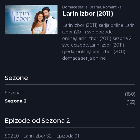
Domace serije
,
Drama
,
Romantika
Larin izbor (2011)
Larin izbor (2011) serija online,Larin
izbor (2011) sve epizode
online,Larin izbor (2011) sezona 2
sve epizode,Larin izbor (2011)
gledaj online,Larin izbor (2011)
domaca serija online
Sezone
Sezona 1
180
Sezona 2
165
Epizode od Sezona 2
S02E01
Larin izbor S2 – Epizoda 01