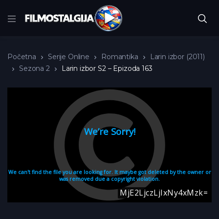
Početna
Serije Online
Romantika
Larin izbor (2011)
Sezona 2
Larin izbor S2 – Epizoda 163