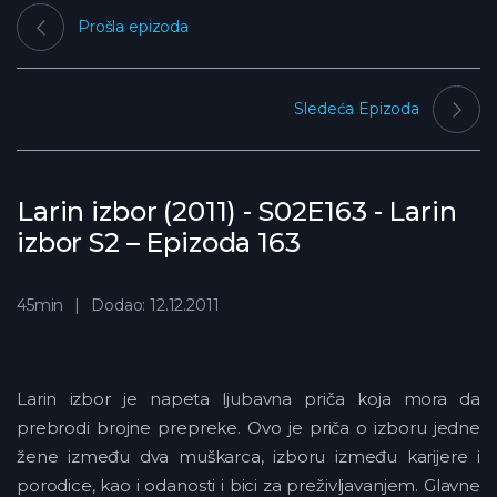
Prošla epizoda
Sledeća Epizoda
Larin izbor (2011) - S02E163 - Larin
izbor S2 – Epizoda 163
45min
Dodao: 12.12.2011
Larin izbor je napeta ljubavna priča koja mora da
prebrodi brojne prepreke. Ovo je priča o izboru jedne
žene između dva muškarca, izboru između karijere i
porodice, kao i odanosti i bici za preživljavanjem. Glavne