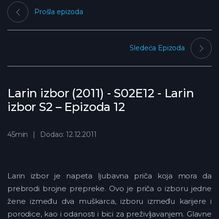
Prošla epizoda
Sledeća Epizoda
Larin izbor (2011) - S02E12 - Larin
izbor S2 – Epizoda 12
45min
Dodao: 12.12.2011
Larin izbor je napeta ljubavna priča koja mora da
prebrodi brojne prepreke. Ovo je priča o izboru jedne
žene između dva muškarca, izboru između karijere i
porodice, kao i odanosti i bici za preživljavanjem. Glavne