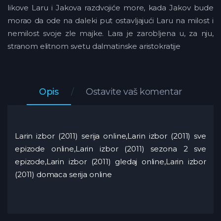
likove Laru i Jakova razdvojiće more, kada Jakov bude
morao da ode na daleki put ostavljajući Laru na milost i
nemilost svoje zle majke. Lara je zarobljena u, za nju,
stranom elitnom svetu dalmatinske aristokratije
Opis
Ostavite vaš komentar
Larin izbor (2011) serija online,Larin izbor (2011) sve
epizode online,Larin izbor (2011) sezona 2 sve
epizode,Larin izbor (2011) gledaj online,Larin izbor
(2011) domaca serija online