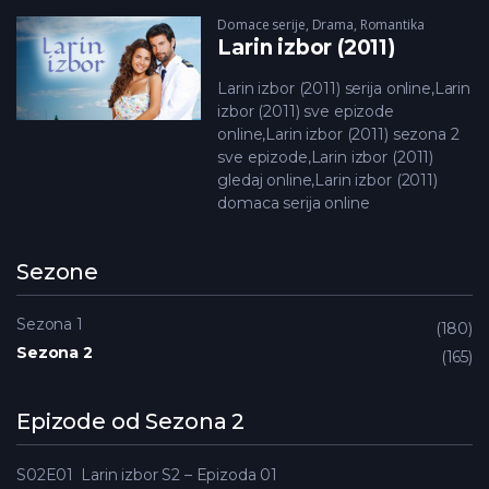
Domace serije
,
Drama
,
Romantika
Larin izbor (2011)
Larin izbor (2011) serija online,Larin
izbor (2011) sve epizode
online,Larin izbor (2011) sezona 2
sve epizode,Larin izbor (2011)
gledaj online,Larin izbor (2011)
domaca serija online
Sezone
Sezona 1
180
Sezona 2
165
Epizode od Sezona 2
S02E01
Larin izbor S2 – Epizoda 01