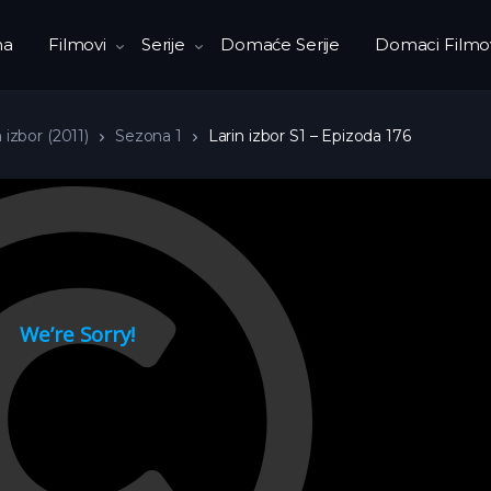
na
Filmovi
Serije
Domaće Serije
Domaci Filmo
 izbor (2011)
Sezona 1
Larin izbor S1 – Epizoda 176