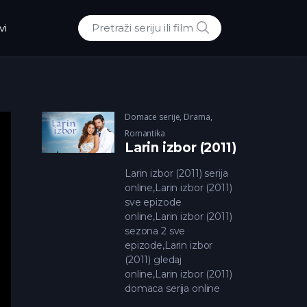
POTRAZI
vi
Traži:
Domace serije
,
Drama
,
Romantika
Larin izbor (2011)
Larin izbor (2011) serija
online,Larin izbor (2011)
sve epizode
online,Larin izbor (2011)
sezona 2 sve
epizode,Larin izbor
(2011) gledaj
online,Larin izbor (2011)
domaca serija online