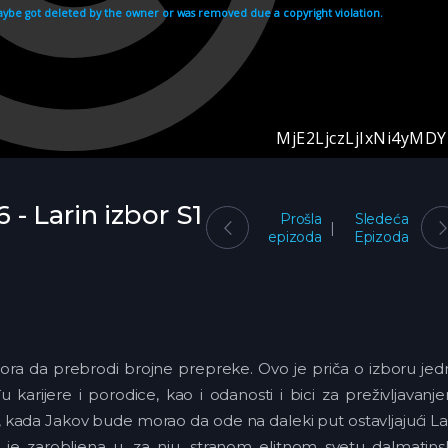
6 - Larin izbor S1
Prošla
Sledeća
epizoda
Epizoda
mora da prebrodi brojne prepreke. Ovo je priča o izboru je
arijere i porodice, kao i odanosti i bici za preživljavanj
, kada Jakov bude morao da ode na daleki put ostavljajući L
a je zarobljena u, za nju, stranom elitnom svetu dalmatin