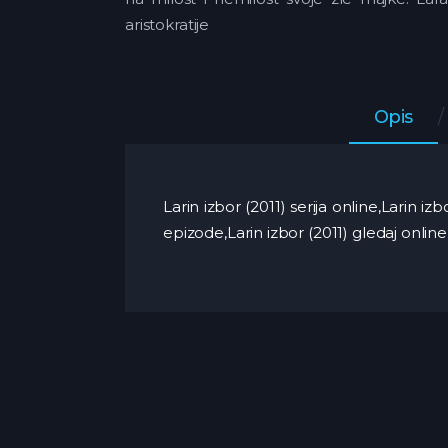
aristokratije
Opis
Larin izbor (2011) serija online,Larin i
epizode,Larin izbor (2011) gledaj online