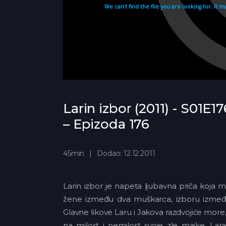
Larin izbor (2011) - S01E17
– Epizoda 176
45min
Dodao: 12.12.2011
Larin izbor je napeta ljubavna priča koja 
žene između dva muškarca, izboru između k
Glavne likove Laru i Jakova razdvojiće more
na milost i nemilost svoje zle majke. Lar