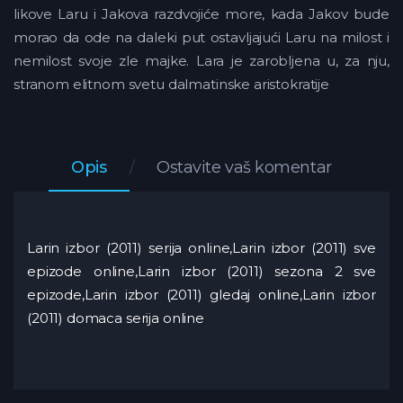
likove Laru i Jakova razdvojiće more, kada Jakov bude
morao da ode na daleki put ostavljajući Laru na milost i
nemilost svoje zle majke. Lara je zarobljena u, za nju,
stranom elitnom svetu dalmatinske aristokratije
Opis
Ostavite vaš komentar
Larin izbor (2011) serija online,Larin izbor (2011) sve
epizode online,Larin izbor (2011) sezona 2 sve
epizode,Larin izbor (2011) gledaj online,Larin izbor
(2011) domaca serija online