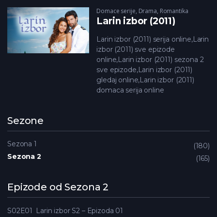
Domace serije
,
Drama
,
Romantika
Larin izbor (2011)
Larin izbor (2011) serija online,Larin
izbor (2011) sve epizode
online,Larin izbor (2011) sezona 2
sve epizode,Larin izbor (2011)
gledaj online,Larin izbor (2011)
domaca serija online
Sezone
Sezona 1
180
Sezona 2
165
Epizode od Sezona 2
S02E01
Larin izbor S2 – Epizoda 01