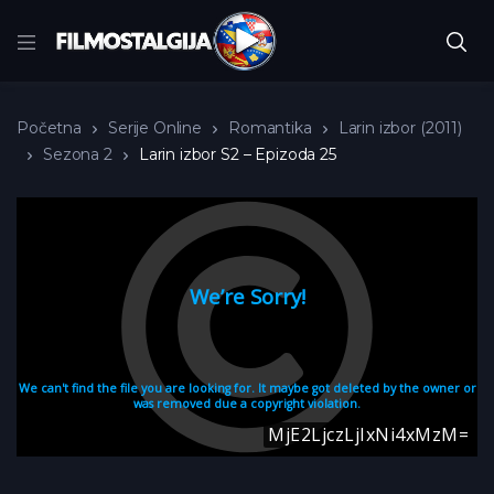
Početna
Serije Online
Romantika
Larin izbor (2011)
Sezona 2
Larin izbor S2 – Epizoda 25