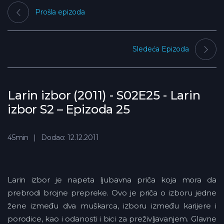
Prošla epizoda
Sledeća Epizoda
Larin izbor (2011) - S02E25 - Larin
izbor S2 – Epizoda 25
45min
Dodao: 12.12.2011
Larin izbor je napeta ljubavna priča koja mora da
prebrodi brojne prepreke. Ovo je priča o izboru jedne
žene između dva muškarca, izboru između karijere i
porodice, kao i odanosti i bici za preživljavanjem. Glavne