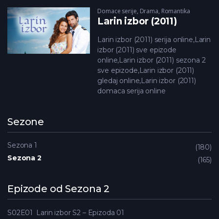
Domace serije
,
Drama
,
Romantika
Larin izbor (2011)
Larin izbor (2011) serija online,Larin
izbor (2011) sve epizode
online,Larin izbor (2011) sezona 2
sve epizode,Larin izbor (2011)
gledaj online,Larin izbor (2011)
domaca serija online
Sezone
Sezona 1
180
Sezona 2
165
Epizode od Sezona 2
S02E01
Larin izbor S2 – Epizoda 01