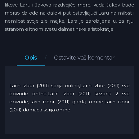
likove Laru i Jakova razdvojiće more, kada Jakov bude
morao da ode na daleki put ostavljajući Laru na milost i
nemilost svoje zle majke. Lara je zarobljena u, za nju,
stranom elitnom svetu dalmatinske aristokratije
Opis
Ostavite vaš komentar
Larin izbor (2011) serija online,Larin izbor (2011) sve
epizode online,Larin izbor (2011) sezona 2 sve
epizode,Larin izbor (2011) gledaj online,Larin izbor
(2011) domaca serija online