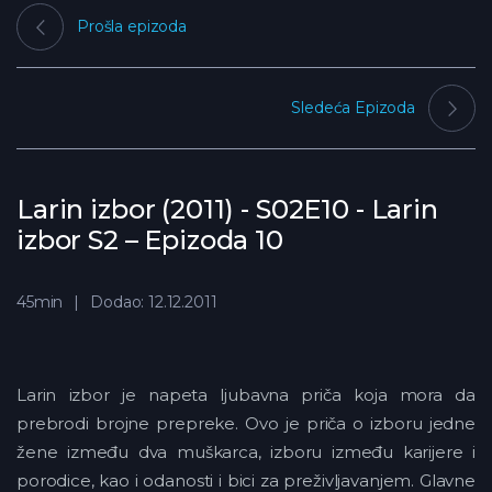
Prošla epizoda
Sledeća Epizoda
Larin izbor (2011) - S02E10 - Larin
izbor S2 – Epizoda 10
45min
Dodao: 12.12.2011
Larin izbor je napeta ljubavna priča koja mora da
prebrodi brojne prepreke. Ovo je priča o izboru jedne
žene između dva muškarca, izboru između karijere i
porodice, kao i odanosti i bici za preživljavanjem. Glavne