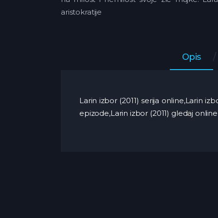
aristokratije
Opis
Larin izbor (2011) serija online,Larin i
epizode,Larin izbor (2011) gledaj online