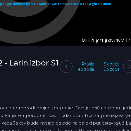
2 - Larin izbor S1
Prošla
Sledeća
epizoda
Epizoda
mora da prebrodi brojne prepreke. Ovo je priča o izboru je
arijere i porodice, kao i odanosti i bici za preživljavanj
, kada Jakov bude morao da ode na daleki put ostavljajući L
a je zarobljena u, za nju, stranom elitnom svetu dalmatin