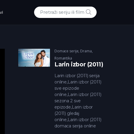
POTRAZI
vi
Traži:
Domace serije
,
Drama
,
Romantika
Larin izbor (2011)
Larin izbor (2011) serija
online,Larin izbor (2011)
sve epizode
online,Larin izbor (2011)
sezona 2 sve
epizode,Larin izbor
(2011) gledaj
online,Larin izbor (2011)
domaca serija online