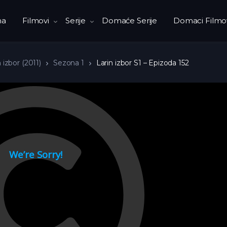
na
Filmovi
Serije
Domaće Serije
Domaci Filmo
 izbor (2011)
Sezona 1
Larin izbor S1 – Epizoda 152