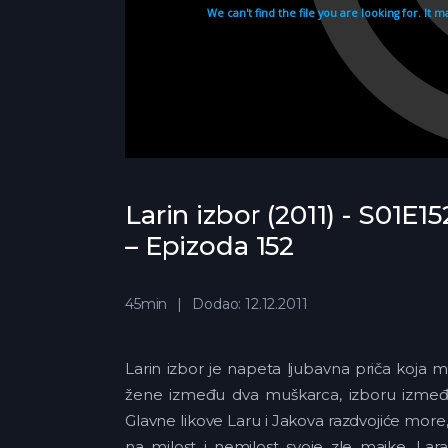
Larin izbor (2011) - S01E15
– Epizoda 152
45min
Dodao: 12.12.2011
Larin izbor je napeta ljubavna priča koja 
žene između dva muškarca, izboru između k
Glavne likove Laru i Jakova razdvojiće more
na milost i nemilost svoje zle majke. Lar