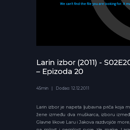
Larin izbor (2011) - S02E2
– Epizoda 20
45min
Dodao: 12.12.2011
Larin izbor je napeta ljubavna priča koja 
žene između dva muškarca, izboru između k
Glavne likove Laru i Jakova razdvojiće more
na milost i nemilost svoje zle majke. Lar