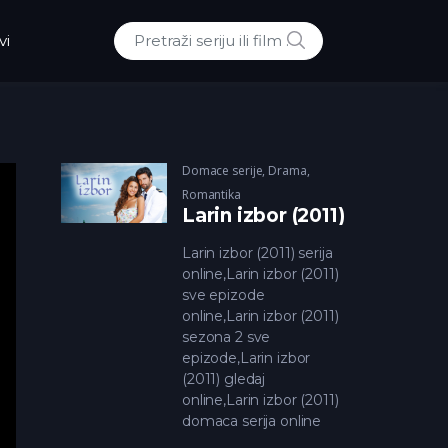
POTRAZI
vi
Traži:
Domace serije
,
Drama
,
Romantika
Larin izbor (2011)
Larin izbor (2011) serija
online,Larin izbor (2011)
sve epizode
online,Larin izbor (2011)
sezona 2 sve
epizode,Larin izbor
(2011) gledaj
online,Larin izbor (2011)
domaca serija online