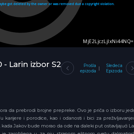
0 - Larin izbor S2
Prošla
Sledeća
epizoda
Epizoda
mora da prebrodi brojne prepreke. Ovo je priča o izboru je
arijere i porodice, kao i odanosti i bici za preživljavanj
, kada Jakov bude morao da ode na daleki put ostavljajući L
a je zarobljena u, za nju, stranom elitnom svetu dalmatin