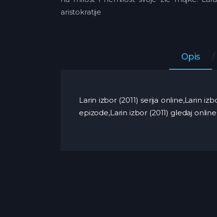
aristokratije
Opis
Larin izbor (2011) serija online,Larin i
epizode,Larin izbor (2011) gledaj online