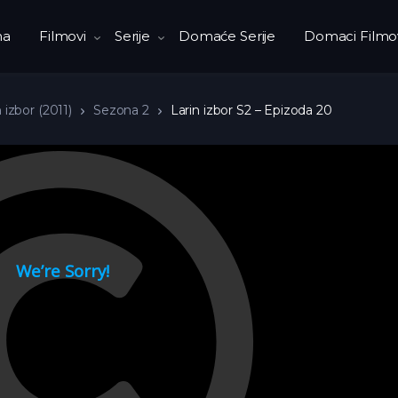
na
Filmovi
Serije
Domaće Serije
Domaci Filmo
 izbor (2011)
Sezona 2
Larin izbor S2 – Epizoda 20