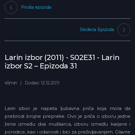
Prošla epizoda
Sledeća Epizoda
Larin izbor (2011) - S02E31 - Larin
izbor S2 – Epizoda 31
45min
Dodao: 12.12.2011
Larin izbor je napeta ljubavna priča koja mora da
prebrodi brojne prepreke. Ovo je priča o izboru jedne
žene između dva muškarca, izboru između karijere i
porodice, kao i odanosti i bici za preživljavanjem. Glavne