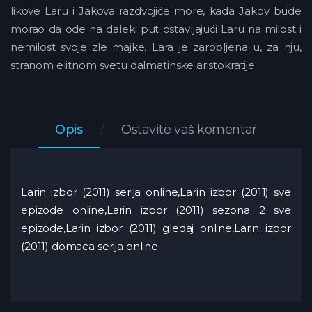
likove Laru i Jakova razdvojiće more, kada Jakov bude
morao da ode na daleki put ostavljajući Laru na milost i
nemilost svoje zle majke. Lara je zarobljena u, za nju,
stranom elitnom svetu dalmatinske aristokratije
Opis
Ostavite vaš komentar
Larin izbor (2011) serija online,Larin izbor (2011) sve
epizode online,Larin izbor (2011) sezona 2 sve
epizode,Larin izbor (2011) gledaj online,Larin izbor
(2011) domaca serija online