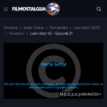
Početna
Serije Online
Romantika
Larin izbor (2011)
Sezona 2
Larin izbor S2 – Epizoda 31