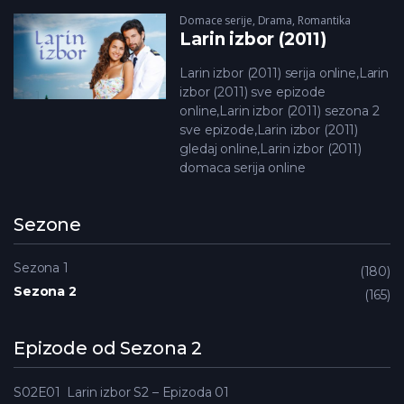
Domace serije
,
Drama
,
Romantika
Larin izbor (2011)
Larin izbor (2011) serija online,Larin
izbor (2011) sve epizode
online,Larin izbor (2011) sezona 2
sve epizode,Larin izbor (2011)
gledaj online,Larin izbor (2011)
domaca serija online
Sezone
Sezona 1
180
Sezona 2
165
Epizode od Sezona 2
S02E01
Larin izbor S2 – Epizoda 01