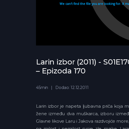
Larin izbor (2011) - S01E17
– Epizoda 170
45min
Dodao: 12.12.2011
Larin izbor je napeta ljubavna priča koja 
žene između dva muškarca, izboru između k
Glavne likove Laru i Jakova razdvojiće more
na milost i nemilost svoje zle majke. Lar