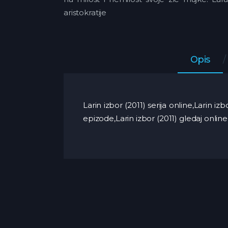
aristokratije
Opis
Larin izbor (2011) serija online,Larin i
epizode,Larin izbor (2011) gledaj online