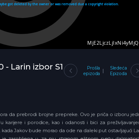
0 - Larin izbor S1
Prošla
Sledeća
epizoda
Epizoda
mora da prebrodi brojne prepreke. Ovo je priča o izboru je
arijere i porodice, kao i odanosti i bici za preživljavanj
, kada Jakov bude morao da ode na daleki put ostavljajući L
a je zarobljena u, za nju, stranom elitnom svetu dalmatin