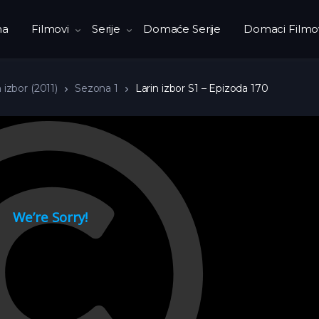
na
Filmovi
Serije
Domaće Serije
Domaci Filmo
 izbor (2011)
Sezona 1
Larin izbor S1 – Epizoda 170