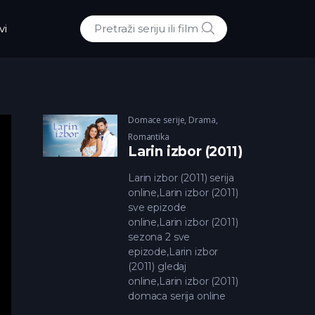
POTRAZI
vi
Traži:
Domace serije
,
Drama
,
Romantika
Larin izbor (2011)
Larin izbor (2011) serija
online,Larin izbor (2011)
sve epizode
online,Larin izbor (2011)
sezona 2 sve
epizode,Larin izbor
(2011) gledaj
online,Larin izbor (2011)
domaca serija online