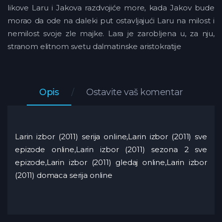
likove Laru i Jakova razdvojiće more, kada Jakov bude
morao da ode na daleki put ostavljajući Laru na milost i
nemilost svoje zle majke. Lara je zarobljena u, za nju,
stranom elitnom svetu dalmatinske aristokratije
Opis
Ostavite vaš komentar
Larin izbor (2011) serija online,Larin izbor (2011) sve
epizode online,Larin izbor (2011) sezona 2 sve
epizode,Larin izbor (2011) gledaj online,Larin izbor
(2011) domaca serija online