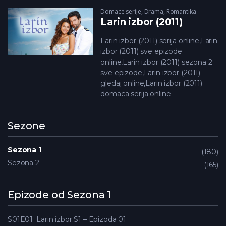
Domace serije
,
Drama
,
Romantika
Larin izbor (2011)
Larin izbor (2011) serija online,Larin
izbor (2011) sve epizode
online,Larin izbor (2011) sezona 2
sve epizode,Larin izbor (2011)
gledaj online,Larin izbor (2011)
domaca serija online
Sezone
Sezona 1
180
Sezona 2
165
Epizode od Sezona 1
S01E01
Larin izbor S1 – Epizoda 01