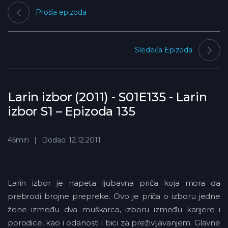
Prošla epizoda
Sledeća Epizoda
Larin izbor (2011) - S01E135 - Larin
izbor S1 – Epizoda 135
45min
Dodao: 12.12.2011
Larin izbor je napeta ljubavna priča koja mora da
prebrodi brojne prepreke. Ovo je priča o izboru jedne
žene između dva muškarca, izboru između karijere i
porodice, kao i odanosti i bici za preživljavanjem. Glavne