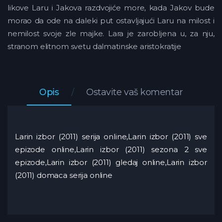
likove Laru i Jakova razdvojiće more, kada Jakov bude
morao da ode na daleki put ostavljajući Laru na milost i
nemilost svoje zle majke. Lara je zarobljena u, za nju,
stranom elitnom svetu dalmatinske aristokratije
Opis
Ostavite vaš komentar
Larin izbor (2011) serija online,Larin izbor (2011) sve
epizode online,Larin izbor (2011) sezona 2 sve
epizode,Larin izbor (2011) gledaj online,Larin izbor
(2011) domaca serija online