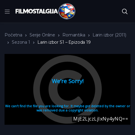
Početna
Serije Online
Romantika
Larin izbor (2011)
Sezona 1
Larin izbor S1 – Epizoda 19