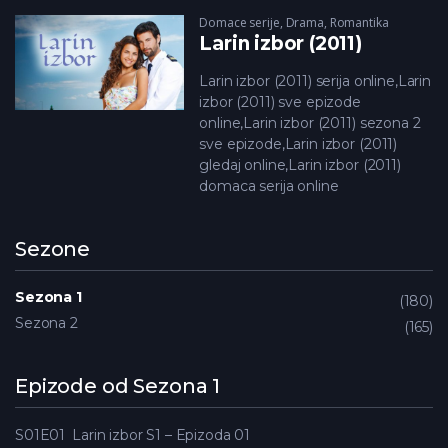
Domace serije
,
Drama
,
Romantika
Larin izbor (2011)
Larin izbor (2011) serija online,Larin
izbor (2011) sve epizode
online,Larin izbor (2011) sezona 2
sve epizode,Larin izbor (2011)
gledaj online,Larin izbor (2011)
domaca serija online
Sezone
Sezona 1
180
Sezona 2
165
Epizode od Sezona 1
S01E01
Larin izbor S1 – Epizoda 01