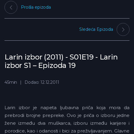
Prošla epizoda
Sledeća Epizoda
Larin izbor (2011) - S01E19 - Larin
izbor S1 – Epizoda 19
45min
Dodao: 12.12.2011
Larin izbor je napeta ljubavna priča koja mora da
prebrodi brojne prepreke. Ovo je priča o izboru jedne
žene između dva muškarca, izboru između karijere i
porodice, kao i odanosti i bici za preživljavanjem. Glavne