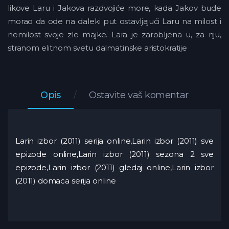
likove Laru i Jakova razdvojiće more, kada Jakov bude
morao da ode na daleki put ostavljajući Laru na milost i
nemilost svoje zle majke. Lara je zarobljena u, za nju,
stranom elitnom svetu dalmatinske aristokratije
Opis
Ostavite vaš komentar
Larin izbor (2011) serija online,Larin izbor (2011) sve
epizode online,Larin izbor (2011) sezona 2 sve
epizode,Larin izbor (2011) gledaj online,Larin izbor
(2011) domaca serija online