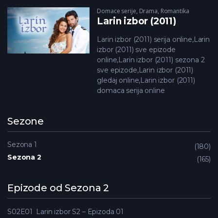
Domace serije
,
Drama
,
Romantika
Larin izbor (2011)
Larin izbor (2011) serija online,Larin
izbor (2011) sve epizode
online,Larin izbor (2011) sezona 2
sve epizode,Larin izbor (2011)
gledaj online,Larin izbor (2011)
domaca serija online
Sezone
Sezona 1
180
Sezona 2
165
Epizode od Sezona 2
S02E01
Larin izbor S2 – Epizoda 01