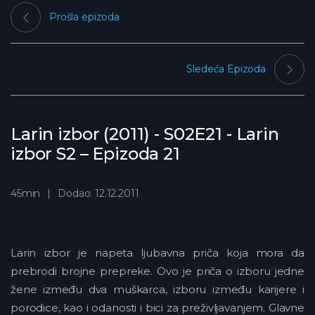
Prošla epizoda
Sledeća Epizoda
Larin izbor (2011) - S02E21 - Larin
izbor S2 – Epizoda 21
45min
Dodao: 12.12.2011
Larin izbor je napeta ljubavna priča koja mora da
prebrodi brojne prepreke. Ovo je priča o izboru jedne
žene između dva muškarca, izboru između karijere i
porodice, kao i odanosti i bici za preživljavanjem. Glavne